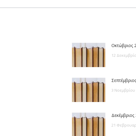
post:
Οκτώβριος 
12 Δεκεμβρίο
Σεπτέμβριος
3 Νοεμβρίου
Δεκέμβριος 
21 Φεβρουαρ