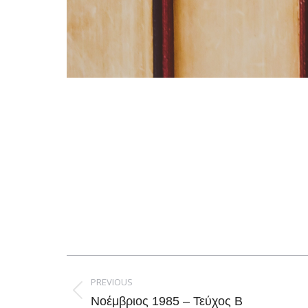
Post
navigation
PREVIOUS
Previous
Νοέμβριος 1985 – Τεύχος Β