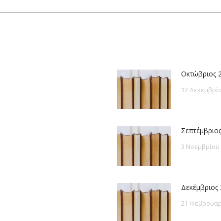
post:
Οκτώβριος 
12 Δεκεμβρίο
Σεπτέμβριος
3 Νοεμβρίου
Δεκέμβριος 
21 Φεβρουαρ