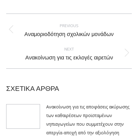
on
on
on
on
Facebook
X
Pinterest
LinkedIn
Post
navigation
PREVIOUS
Previous
Αναμοριοδότηση σχολικών μονάδων
post:
NEXT
Next
Ανακοίνωση για τις εκλογές αιρετών
post:
ΣΧΕΤΙΚΑ ΑΡΘΡΑ
Ανακοίνωση για τις αποφάσεις ακύρωσης
των καθαιρέσεων προϊσταμένων
νηπιαγωγείων που συμμετέχουν στην
απεργία-αποχή από την αξιολόγηση