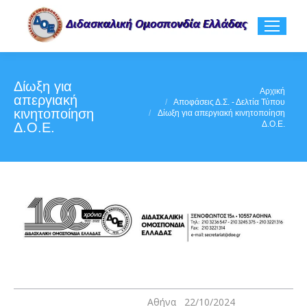
Δίωξη για
You are here:
Αρχική
απεργιακή
Αποφάσεις Δ.Σ. - Δελτία Τύπου
κινητοποίηση
Δίωξη για απεργιακή κινητοποίηση
Δ.Ο.Ε.
Δ.Ο.Ε.
Αθήνα 22/10/2024