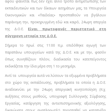
αφού φαίνεται πως δεν έχει άλλο τρόπο αντιμετώπισης των
εκπαιδευτικών και των δίκαιων αιτημάτων μας, τα Υπουργεία
Οικονομικών και «Παιδείας» προσπαθούν να βγάλουν
παράνομη την, προκηρυγμένη εδώ και καιρό, 24ωρη απεργία
της Δ.Ο.Ε.
Είναι πρωτοφανές περιστατικό στη
σύγχρονη ιστορία της Δ.Ο.Ε.
Σήμερα το πρωί στις 11:00 π.μ. επιδόθηκε αγωγή των
παραπάνω υπουργείων κατά της Δ.Ο.Ε. και με την, φασόν
όπως συνηθίζουν πλέον, διαδικασία του κατεπείγοντος
εκδικάζεται την ίδια μέρα στη 1 το μεσημέρι.
Αντί τα υπουργεία αυτά να λύσουν τα οξυμμένα προβλήματα
στο χώρο της εκπαίδευσης, προβλήματα τα οποία η Δ.Ο.Ε.
αναδεικνύει με την 24ωρη απεργιακή κινητοποίηση (π.χ.
αυξήσεις στους μισθούς, υπογραφή Συλλογικής Σύμβασης
Εργασίας, κατάργηση της αντιεπιστημονικής αξιολόγησης,
δικαιώματα στους αναπληρωτές) προσπαθεί να καταπνίξει