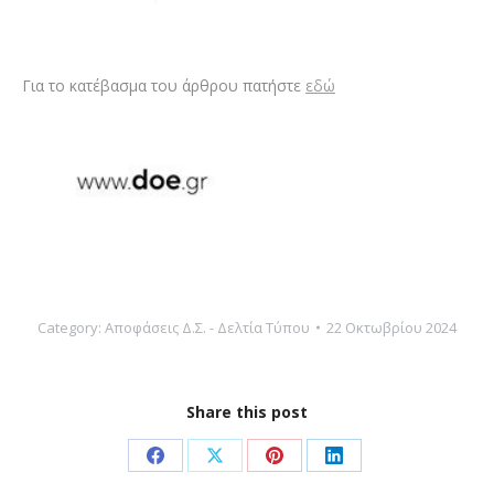
Για το κατέβασμα του άρθρου πατήστε
εδώ
Category:
Αποφάσεις Δ.Σ. - Δελτία Τύπου
22 Οκτωβρίου 2024
Share this post
Share
Share
Share
Share