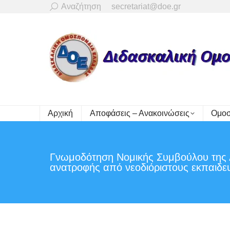
Search:
Αναζήτηση
secretariat@doe.gr
Αρχική
Αποφάσεις – Ανακοινώσεις
Ομοσ
Γνωμοδότηση Νομικής Συμβούλου της Δ
ανατροφής από νεοδιόριστους εκπαιδε