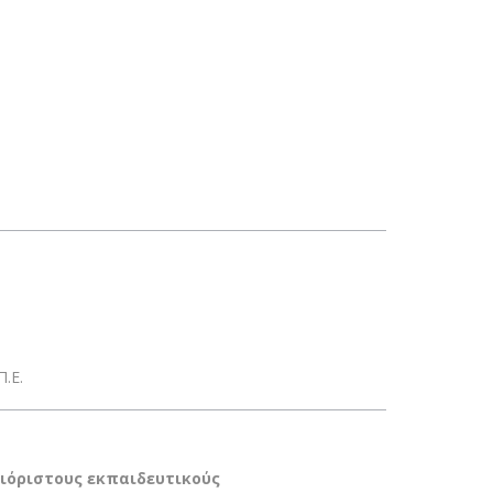
.Ε.
διόριστους εκπαιδευτικούς