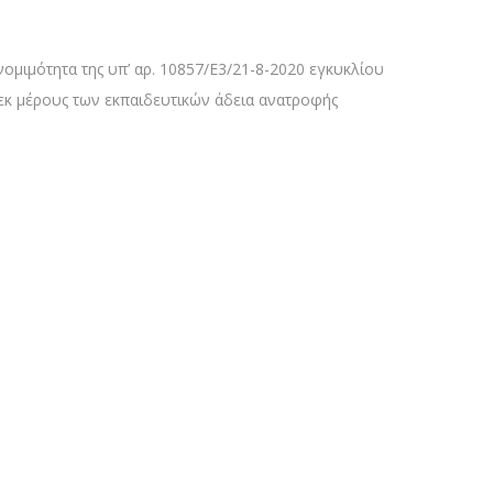
μιμότητα της υπ’ αρ. 10857/Ε3/21-8-2020 εγκυκλίου
 εκ μέρους των εκπαιδευτικών άδεια ανατροφής