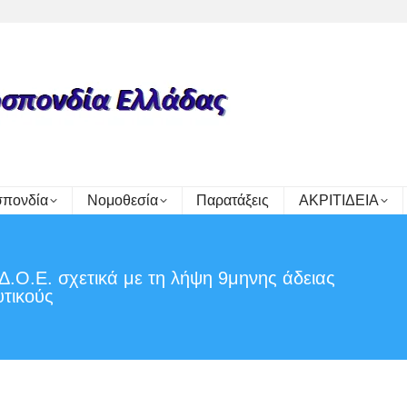
πονδία
Νομοθεσία
Παρατάξεις
ΑΚΡΙΤΙΔΕΙΑ
.Ο.Ε. σχετικά με τη λήψη 9μηνης άδειας
You a
υτικούς