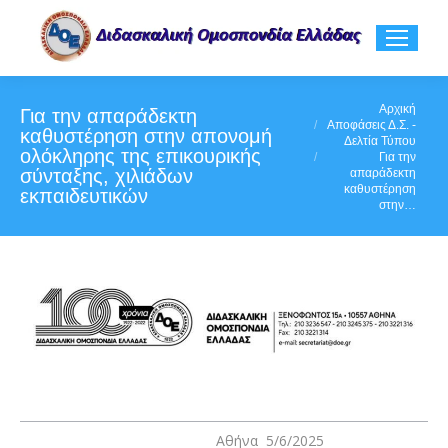
You are here:
Αρχική
Για την απαράδεκτη
Αποφάσεις Δ.Σ. -
καθυστέρηση στην απονομή
Δελτία Τύπου
ολόκληρης της επικουρικής
Για την
σύνταξης, χιλιάδων
απαράδεκτη
καθυστέρηση
εκπαιδευτικών
στην…
Αθήνα 5/6/2025