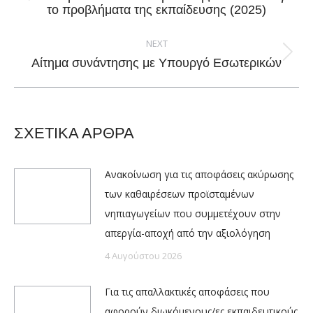
Previous
το προβλήματα της εκπαίδευσης (2025)
post:
NEXT
Next
Αίτημα συνάντησης με Υπουργό Εσωτερικών
post:
ΣΧΕΤΙΚΑ ΑΡΘΡΑ
Ανακοίνωση για τις αποφάσεις ακύρωσης
των καθαιρέσεων προϊσταμένων
νηπιαγωγείων που συμμετέχουν στην
απεργία-αποχή από την αξιολόγηση
4 Αυγούστου 2026
Για τις απαλλακτικές αποφάσεις που
αφορούν διωκόμενους/ες εκπαιδευτικούς