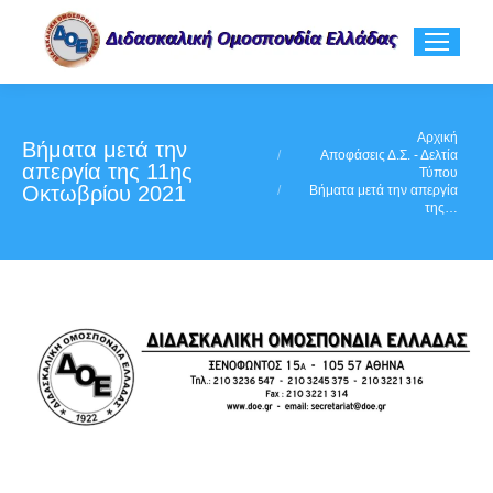
You are here:
Αρχική
Βήματα μετά την
Αποφάσεις Δ.Σ. - Δελτία
απεργία της 11ης
Τύπου
Οκτωβρίου 2021
Βήματα μετά την απεργία
της…