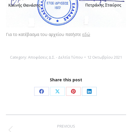
Για το κατέβασμα του αρχείου πατήστε
εδώ
Category:
Αποφάσεις Δ.Σ. - Δελτία Τύπου
12 Οκτωβρίου 2021
Share this post
Share
Share
Share
Share
on
on
on
on
Facebook
X
Pinterest
LinkedIn
Post
navigation
PREVIOUS