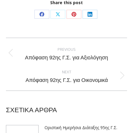
Share this post
Share
Share
Share
Share
on
on
on
on
Facebook
X
Pinterest
LinkedIn
Post
navigation
PREVIOUS
Previous
Απόφαση 92ης Γ.Σ. για Αξιολόγηση
post:
NEXT
Next
Απόφαση 92ης Γ.Σ. για Οικονομικά
post:
ΣΧΕΤΙΚΑ ΑΡΘΡΑ
Οριστική Ημερήσια Διάταξης 95ης Γ.Σ.