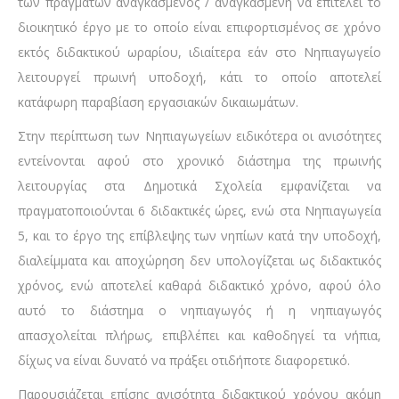
των πραγμάτων αναγκασμένος / αναγκασμένη να επιτελεί το
διοικητικό έργο με το οποίο είναι επιφορτισμένος σε χρόνο
εκτός διδακτικού ωραρίου, ιδιαίτερα εάν στο Νηπιαγωγείο
λειτουργεί πρωινή υποδοχή, κάτι το οποίο αποτελεί
κατάφωρη παραβίαση εργασιακών δικαιωμάτων.
Στην περίπτωση των Νηπιαγωγείων ειδικότερα οι ανισότητες
εντείνονται αφού στο χρονικό διάστημα της πρωινής
λειτουργίας στα Δημοτικά Σχολεία εμφανίζεται να
πραγματοποιούνται 6 διδακτικές ώρες, ενώ στα Νηπιαγωγεία
5, και το έργο της επίβλεψης των νηπίων κατά την υποδοχή,
διαλείμματα και αποχώρηση δεν υπολογίζεται ως διδακτικός
χρόνος, ενώ αποτελεί καθαρά διδακτικό χρόνο, αφού όλο
αυτό το διάστημα ο νηπιαγωγός ή η νηπιαγωγός
απασχολείται πλήρως, επιβλέπει και καθοδηγεί τα νήπια,
δίχως να είναι δυνατό να πράξει οτιδήποτε διαφορετικό.
Παρουσιάζεται επίσης ανισότητα διδακτικού χρόνου ακόμη