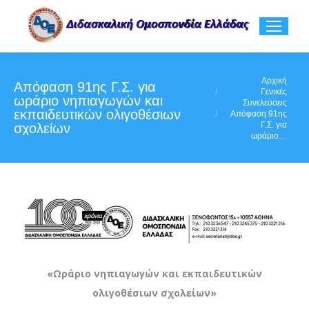
You are here:
Αρχική
Απόφαση 91ης Γ.Σ. για
Γενικές
ωράριο νηπιαγωγών και
Συνελεύσεις
εκπαιδευτικών ολιγοθέσιων
Απόφαση 91ης
Γ.Σ. για
σχολείων
ωράριο…
«Ωράριο νηπιαγωγών και εκπαιδευτικών
ολιγοθέσιων σχολείων»