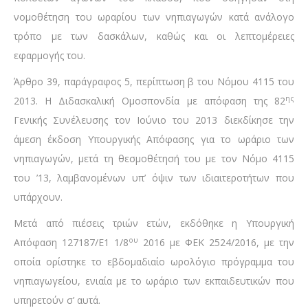
νομοθέτηση του ωραρίου των νηπιαγωγών κατά ανάλογο
τρόπο με των δασκάλων, καθώς και οι λεπτομέρειες
εφαρμογής του.
Άρθρο 39, παράγραφος 5, περίπτωση β του Νόμου 4115 του
ης
2013. Η Διδασκαλική Ομοσπονδία με απόφαση της 82
Γενικής Συνέλευσης τον Ιούνιο του 2013 διεκδίκησε την
άμεση έκδοση Υπουργικής Απόφασης για το ωράριο των
νηπιαγωγών, μετά τη θεσμοθέτησή του με τον Νόμο 4115
του ’13, λαμβανομένων υπ’ όψιν των ιδιαιτεροτήτων που
υπάρχουν.
Μετά από πιέσεις τριών ετών, εκδόθηκε η Υπουργική
ου
Απόφαση 127187/Ε1 1/8
2016 με ΦΕΚ 2524/2016, με την
οποία ορίστηκε το εβδομαδιαίο ωρολόγιο πρόγραμμα του
νηπιαγωγείου, ενιαία με το ωράριο των εκπαιδευτικών που
υπηρετούν σ’ αυτά.