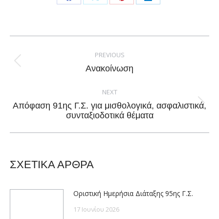
Share
Share
Share
Share
on
on
on
on
Facebook
X
Pinterest
LinkedIn
Post
navigation
PREVIOUS
Previous
Ανακοίνωση
post:
NEXT
Απόφαση 91ης Γ.Σ. για μισθολογικά, ασφαλιστικά,
Next
συνταξιοδοτικά θέματα
post:
ΣΧΕΤΙΚΑ ΑΡΘΡΑ
Οριστική Ημερήσια Διάταξης 95ης Γ.Σ.
17 Ιουνίου 2026