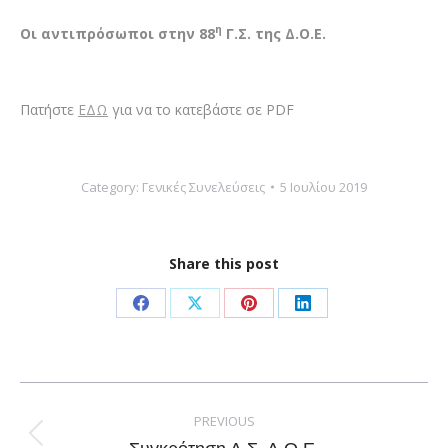
η
Οι αντιπρόσωποι στην 88
Γ.Σ. της Δ.Ο.Ε.
Πατήστε
ΕΔΩ
για να το κατεβάστε σε PDF
Category:
Γενικές Συνελεύσεις
5 Ιουλίου 2019
Share this post
Share
Share
Share
Share
on
on
on
on
Facebook
X
Pinterest
LinkedIn
Post
navigation
PREVIOUS
Previous