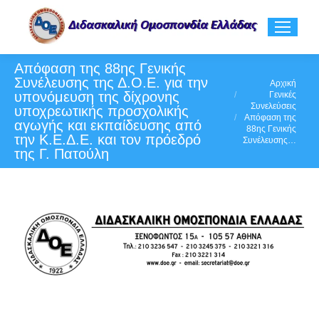
Απόφαση της 88ης Γενικής
Συνέλευσης της Δ.Ο.Ε. για την
You are here:
Αρχική
υπονόμευση της δίχρονης
Γενικές
Συνελεύσεις
υποχρεωτικής προσχολικής
Απόφαση της
αγωγής και εκπαίδευσης από
88ης Γενικής
την Κ.Ε.Δ.Ε. και τον πρόεδρό
Συνέλευσης…
της Γ. Πατούλη