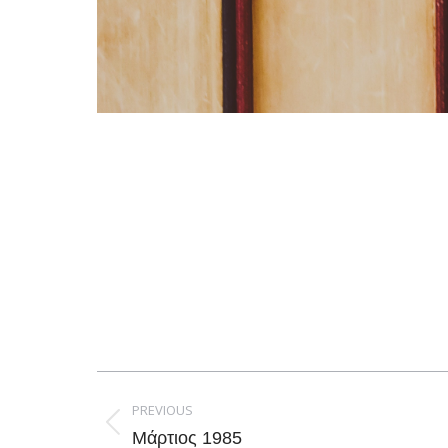
Post
navigation
PREVIOUS
Previous
Μάρτιος 1985