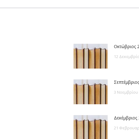
post:
Οκτώβριος 
12 Δεκεμβρίο
Σεπτέμβριος
3 Νοεμβρίου
Δεκέμβριος 
21 Φεβρουαρ