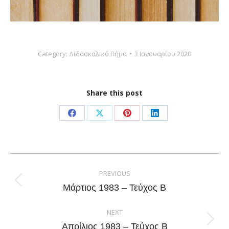
Category:
Διδασκαλικό Βήμα
3 Ιανουαρίου 2020
Share this post
Share
Share
Share
Share
on
on
on
on
Facebook
X
Pinterest
LinkedIn
Post
navigation
PREVIOUS
Previous
Μάρτιος 1983 – Τεύχος Β
post:
NEXT
Next
Απρίλιος 1983 – Τεύχος Β