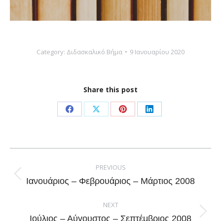
Category:
Διδασκαλικό Βήμα
9 Ιανουαρίου 2020
Share this post
Share
Share
Share
Share
on
on
on
on
Facebook
X
Pinterest
LinkedIn
Post
navigation
PREVIOUS
Previous
Ιανουάριος – Φεβρουάριος – Μάρτιος 2008
post:
NEXT
Next
Ιούλιος – Αύγουστος – Σεπτέμβριος 2008