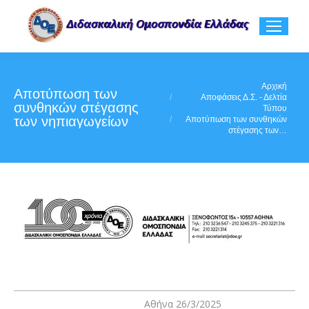
You are here:
Αρχική
Αποτύπωση των
Αποφάσεις Δ.Σ. - Δελτία
συνθηκών στέγασης
Τύπου
των νηπιαγωγείων
Αποτύπωση των συνθηκών
στέγασης των…
Αθήνα 26/3/2025