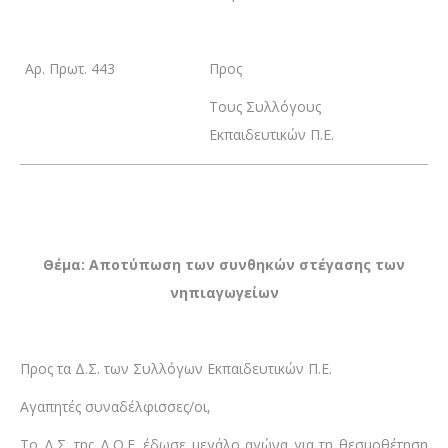
Αρ. Πρωτ. 443
Προς
Τους Συλλόγους
Εκπαιδευτικών Π.Ε.
Θέμα: Αποτύπωση των συνθηκών στέγασης των
νηπιαγωγείων
Προς τα Δ.Σ. των Συλλόγων Εκπαιδευτικών Π.Ε.
Αγαπητές συναδέλφισσες/οι,
Το Δ.Σ. της Δ.Ο.Ε. έδωσε μεγάλο αγώνα για τη θεσμοθέτηση