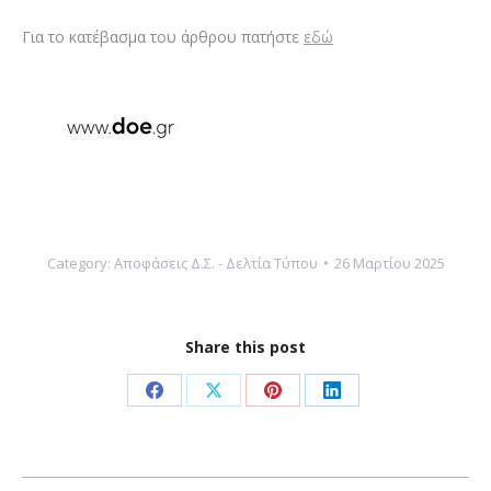
Για το κατέβασμα του άρθρου πατήστε
εδώ
Category:
Αποφάσεις Δ.Σ. - Δελτία Τύπου
26 Μαρτίου 2025
Share this post
Share
Share
Share
Share
on
on
on
on
Facebook
X
Pinterest
LinkedIn