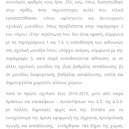
συνολικός αριθμός τους ήταν 250, ενώ, όπως διαπιστώθηκε
στην πράξη, ήταν περισσότερες αυτές που τελικά
εγκαταστάθηκαν, «
όπου υφίστανται και λειτουργούν
σχολικές μονάδες»,
όπως προβλέπεται στην παράγραφο 2
του νόμου: «Στην περίπτωση που δεν είναι εφικτή, σύμφωνα
με τις παραγράφους 1 και 1.α, η τοποθέτηση των αιθουσών
στη σχολική μονάδα όπου υπάρχει ανάγκη, σύμφωνα με την
παράγραφο 5, κατά σειρά τοποθετούνται αίθουσες: α) σε
άλλες σχολικές μονάδες της ίδιας βαθμίδας εκπαίδευσης, β)
σε μονάδες διαφορετικής βαθμίδας εκπαίδευσης, οπότε και
δημιουργείται χωριστός αύλειος χώρος»
Κατά το πρώτο σχολικό έτος 2018-2019, μετά από σειρά
δράσεων και επισκέψεων – συναντήσεων του Δ.Σ. της Δ.Ο.Ε.
με πολλές δημοτικές αρχές ανά την Ελλάδα για να
ενισχύσουμε την άμεση εφαρμογή της δίχρονης προσχολικής
αγωγής και εκπαίδευσης, εντάχθηκαν 184 δήμοι της χώρας,