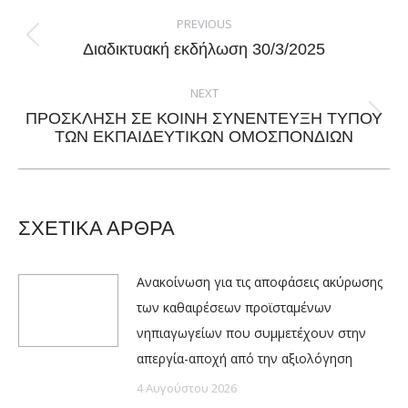
Post
navigation
PREVIOUS
Previous
Διαδικτυακή εκδήλωση 30/3/2025
post:
NEXT
ΠΡΟΣΚΛΗΣΗ ΣΕ ΚΟΙΝΗ ΣΥΝΕΝΤΕΥΞΗ ΤΥΠΟΥ
Next
ΤΩΝ ΕΚΠΑΙΔΕΥΤΙΚΩΝ ΟΜΟΣΠΟΝΔΙΩΝ
post:
ΣΧΕΤΙΚΑ ΑΡΘΡΑ
Ανακοίνωση για τις αποφάσεις ακύρωσης
των καθαιρέσεων προϊσταμένων
νηπιαγωγείων που συμμετέχουν στην
απεργία-αποχή από την αξιολόγηση
4 Αυγούστου 2026