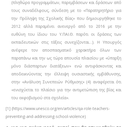
(πληθώρα προγραμμάτων, παρεμβάσεων και δράσεων από
τους συναδέλφους, σύνδεση με το «Παρατηρητήριο για
την Πρόληψη της Σχολικής Βίας» που δημιουργήθηκε το
2012 αλλά παραμένει ανενεργό από το 2016 με την
ευθύνη του ίδιου του Υ.ΠΑΙ.Θ. παρότι οι δράσεις των
εκπαιδευτικών στις τάξεις συνεχίζονται…). Η Υπουργός
ανέφερε τον αποσπασματικό χαρακτήρα όλων των
παραπάνω και την ως τώρα απουσία πλαισίου με «ύπαρξη
μόνο διάσπαρτων διατάξεων» ενώ αντιφάσκοντας και
αποδεικνύοντας την έλλειψη ουσιαστικής εμβάθυνσης,
στην «Ανάλυση Συνεπειών Ρύθμισης» (4) αναφέρεται ότι
«ενισχύεται το πλαίσιο για την αντιμετώπιση της βίας και
του εκφοβισμού στα σχολεία».
[1] (https://www.unesco.org/en/articles/qa-role-teachers-
preventing-and-addressing-school-violence)