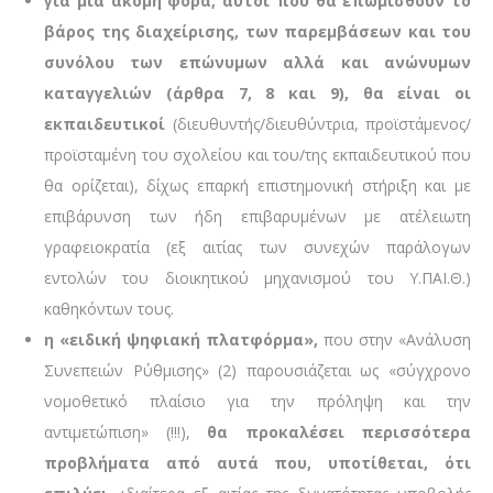
για μια ακόμη φορά, αυτοί που θα επωμισθούν το
βάρος της διαχείρισης, των παρεμβάσεων και του
συνόλου των επώνυμων αλλά και ανώνυμων
καταγγελιών (άρθρα 7, 8 και 9), θα είναι οι
εκπαιδευτικοί
(διευθυντής/διευθύντρια, προϊστάμενος/
προϊσταμένη του σχολείου και του/της εκπαιδευτικού που
θα ορίζεται), δίχως επαρκή επιστημονική στήριξη και με
επιβάρυνση των ήδη επιβαρυμένων με ατέλειωτη
γραφειοκρατία (εξ αιτίας των συνεχών παράλογων
εντολών του διοικητικού μηχανισμού του Υ.ΠΑΙ.Θ.)
καθηκόντων τους.
η «ειδική ψηφιακή πλατφόρμα»,
που στην «Ανάλυση
Συνεπειών Ρύθμισης» (2) παρουσιάζεται ως «σύγχρονο
νομοθετικό πλαίσιο για την πρόληψη και την
αντιμετώπιση» (!!!),
θα προκαλέσει περισσότερα
προβλήματα από αυτά που, υποτίθεται, ότι