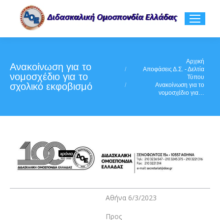
You are here:
Αρχική
Ανακοίνωση για το
Αποφάσεις Δ.Σ. - Δελτία
νομοσχέδιο για το
Τύπου
σχολικό εκφοβισμό
Ανακοίνωση για το
νομοσχέδιο για…
Αθήνα 6/3/2023
Προς