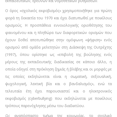
εκπαιδευτικών, ερευνών και νομοθετικών ρυθμίσεων.
Ο όρος «σχολικός εκφοβισμός» χρησιμοποιήθηκε για πρώτη
φορά τη δεκαετία του 1970 και έχει διατυπωθεί με ποικίλους
ορισμούς. Η προσπάθεια εννοιολογικής οριοθέτησης του
φαινομένου και η πληθώρα των διαφορετικών ορισμών που
έχουν δοθεί αποτυπώθηκε στην ομόφωνη «ψήφιση» ενός
ορισμού από ομάδα μελετητών στη Διάσκεψη της Ουτρέχτης
(1997), όπου ορίστηκε ως «επιβολή της βούλησης ενός
μέρους της εκπαιδευτικής διαδικασίας σε κάποιο άλλο, η
οποία οδηγεί στη πρόκληση ζημιάς ή βλάβης και οι μορφές με
τις οποίες εκδηλώνεται είναι η σωματική, σεξουαλική,
ψυχολογική, λεκτική βία και ο βανδαλισμός», ενώ τα
τελευταία έτη έχει παρουσιαστεί και ο ηλεκτρονικός
εκφοβισμός (cyberbullying) που εκδηλώνεται με ποικίλους
τρόπους παρενόχλησης μέσω του διαδικτύου.
Ως αναπόσπαστο τμήμα της κοινωνίας, το σχολικό