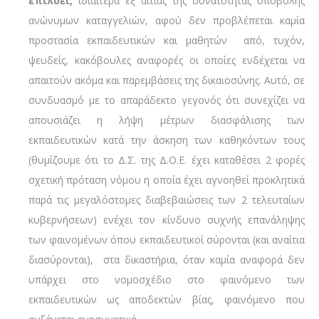
επιλύει,
ιδιαίτερα εξ αιτίας της δυνατότητας υποβολής
ανώνυμων καταγγελιών, αφού δεν προβλέπεται καμία
προστασία εκπαιδευτικών και μαθητών από, τυχόν,
ψευδείς, κακόβουλες αναφορές οι οποίες ενδέχεται να
απαιτούν ακόμα και παρεμβάσεις της δικαιοσύνης. Αυτό, σε
συνδυασμό με το απαράδεκτο γεγονός ότι συνεχίζει να
απουσιάζει η λήψη μέτρων διασφάλισης των
εκπαιδευτικών κατά την άσκηση των καθηκόντων τους
(θυμίζουμε ότι το Δ.Σ. της Δ.Ο.Ε. έχει καταθέσει 2 φορές
σχετική πρόταση νόμου η οποία έχει αγνοηθεί προκλητικά
παρά τις μεγαλόστομες διαβεβαιώσεις των 2 τελευταίων
κυβερνήσεων) ενέχει τον κίνδυνο συχνής επανάληψης
των φαινομένων όπου εκπαιδευτικοί σύρονται (και αναίτια
διασύρονται), στα δικαστήρια, όταν καμία αναφορά δεν
υπάρχει στο νομοσχέδιο στο φαινόμενο των
εκπαιδευτικών ως αποδεκτών βίας, φαινόμενο που