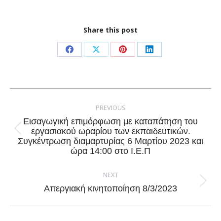
Share this post
Share
Share
Share
Share
on
on
on
on
Facebook
X
Pinterest
LinkedIn
Post
navigation
PREVIOUS
Εισαγωγική επιμόρφωση με καταπάτηση του
εργασιακού ωραρίου των εκπαιδευτικών.
Previous
Συγκέντρωση διαμαρτυρίας 6 Μαρτίου 2023 και
post:
ώρα 14:00 στο Ι.Ε.Π
NEXT
Next
Απεργιακή κινητοποίηση 8/3/2023
post: