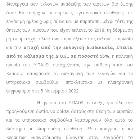
διενέργεια των εκλογών ανάδειξης των αιρετών δια ζώσης
όταν θα υπήρχαν οι ευμενείς υγειονομικά συνθήκες, σε
εργάσιμη ημέρα χωρίς άδεια και με παράταση, μέχρι τότε, της
θητείας των αιρετών που είχαν εκλεγεί το 2018, τη δέσμευση
μη συμμετοχής όλων των παρατάξεων στις εκλογές παρωδία
και την
αποχή από την εκλογική διαδικασία, έπειτα
από το κάλεσμα της Δ.Ο.Ε., σε ποσοστό 95%
, η πολιτική
ηγεσία του Υ.ΠΑΙ.Θ. συνεχίζοντας την επίθεση κατά του
Κλάδου, αποφάσισε τη διεξαγωγή των εκλογών για τα
υπηρεσιακά συμβούλια, αποκλειστικά με ηλεκτρονική
ψηφοφορία στις 5 Νοεμβρίου 2022.
Η ηγεσία του Υ.ΠΑΙ.Θ. επέλεξε, για όλη την
προηγούμενη διετία, να ορίσει δοτούς στη θέση των αιρετών
και τα υπηρεσιακά συμβούλια λειτουργούν όλο αυτό το
διάστημα με διορισμένη σύνθεση. Εδώ πράγματι η κα
Κεραμέως «καινοτόμησε» δίνοντας στον εργοδότη το