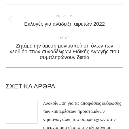
Facebook
X
Pinterest
LinkedIn
Post
navigation
PREVIOUS
Previous
Εκλογές για ανάδειξη αιρετών 2022
post:
NEXT
Ζητάμε την άμεση μονιμοποίηση όλων των
Next
νεοδιόριστων συναδέλφων Ειδικής Αγωγής που
συμπληρώνουν διετία
post:
ΣΧΕΤΙΚΑ ΑΡΘΡΑ
Ανακοίνωση για τις αποφάσεις ακύρωσης
των καθαιρέσεων προϊσταμένων
νηπιαγωγείων που συμμετέχουν στην
απεργία-αποχή από την αξιολόγηση