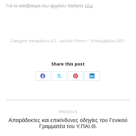
Για το κατέβασμα του αρχείου πατήστε
εδώ
Category:
Αποφάσεις Δ.Σ. - Δελτία Τύπου
16 Νοεμβρίου 2021
Share this post
Share
Share
Share
Share
on
on
on
on
Facebook
X
Pinterest
LinkedIn
Post
navigation
PREVIOUS
Απαράδεκτες και επικίνδυνες οδηγίες του Γενικού
Previous
Γραμματέα του Υ.ΠΑΙ.Θ.
post: