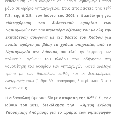
εκπαίδευση καμία αναφορά σε ωράριο νηπιαγωγού παρά
ης
μόνο σε ωράριο νηπιαγωγείου.
Στις αποφάσεις της 78
Γ.Σ. της Δ.Ο.Ε., τον Ιούνιο του 2009, η διεκδίκηση για
«Κατοχύρωση του διδακτικού ωραρίου των
Νηπιαγωγών και την παραπέρα εξίσωσή του με όλη την
εκπαίδευση σύμφωνα με τις θέσεις του Κλάδου για
ενιαίο ωράριο με βάση τα χρόνια υπηρεσίας από το
Νηπιαγωγείο στο Λύκειο»
,
αποτελεί την έκφραση των
πολυετών αγώνων του κλάδου που οδήγησαν στη
νομοθέτηση του ωραρίου των νηπιαγωγών
«
κατά ανάλογο
τρόπο με των δασκάλων, καθώς και οι λεπτομέρειες
εφαρμογής του»
(άρθρο 39 παράγραφος 5 περίπτωση β΄ του
ν.4115/2013).
ης
Η Διδασκαλική Ομοσπονδία με
απόφαση της
82
Γ.Σ., τον
Ιούνιο του 2013, διεκδίκησε την
«Άμεση έκδοση
Υπουργικής Απόφασης για το ωράριο των νηπιαγωγών