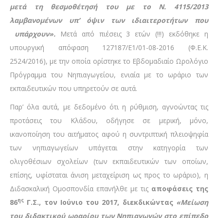
μετά τη θεσμοθέτησή του με το Ν. 4115/2013
λαμβανομένων υπ’ όψιν των ιδιαιτεροτήτων που
υπάρχουν».
Μετά από πιέσεις 3 ετών (!!!) εκδόθηκε η
υπουργική απόφαση 127187/E1/01-08-2016 (Φ.Ε.Κ.
2524/2016), με την οποία ορίστηκε το Εβδομαδιαίο Ωρολόγιο
Πρόγραμμα του Νηπιαγωγείου, ενιαία με το ωράριο των
εκπαιδευτικών που υπηρετούν σε αυτά.
Παρ’ όλα αυτά, με δεδομένο ότι η ρύθμιση, αγνοώντας τις
προτάσεις του Κλάδου, οδήγησε σε μερική, μόνο,
ικανοποίηση του αιτήματος αφού η συντριπτική πλειοψηφία
των νηπιαγωγείων υπάγεται στην κατηγορία των
ολιγοθέσιων σχολείων (των εκπαιδευτικών των οποίων,
επίσης, υφίσταται άνιση μεταχείριση ως προς το ωράριο), η
Διδασκαλική Ομοσπονδία επανήλθε με τις
αποφάσεις της
ης
86
Γ.Σ., τον Ιούνιο του 2017, διεκδικώντας
«Μείωση
του διδακτικού ωραρίου των Νηπιαγωγών στο επίπεδο