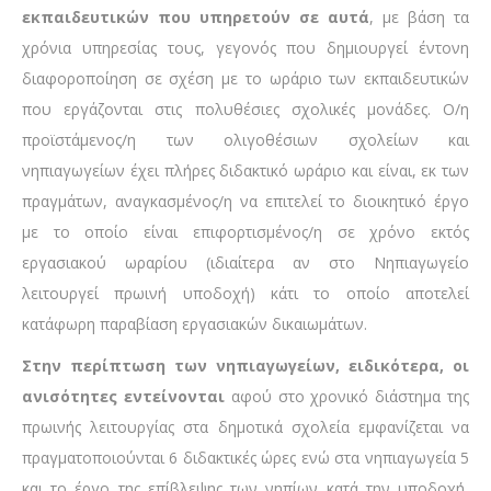
εκπαιδευτικών που υπηρετούν σε αυτά
, με βάση τα
χρόνια υπηρεσίας τους, γεγονός που δημιουργεί έντονη
διαφοροποίηση σε σχέση με το ωράριο των εκπαιδευτικών
που εργάζονται στις πολυθέσιες σχολικές μονάδες. Ο/η
προϊστάμενος/η των ολιγοθέσιων σχολείων και
νηπιαγωγείων έχει πλήρες διδακτικό ωράριο και είναι, εκ των
πραγμάτων, αναγκασμένος/η να επιτελεί το διοικητικό έργο
με το οποίο είναι επιφορτισμένος/η σε χρόνο εκτός
εργασιακού ωραρίου (ιδιαίτερα αν στο Νηπιαγωγείο
λειτουργεί πρωινή υποδοχή) κάτι το οποίο αποτελεί
κατάφωρη παραβίαση εργασιακών δικαιωμάτων.
Στην περίπτωση των νηπιαγωγείων, ειδικότερα, οι
ανισότητες εντείνονται
αφού στο χρονικό διάστημα της
πρωινής λειτουργίας στα δημοτικά σχολεία εμφανίζεται να
πραγματοποιούνται 6 διδακτικές ώρες ενώ στα νηπιαγωγεία 5
και το έργο της επίβλεψης των νηπίων κατά την υποδοχή,