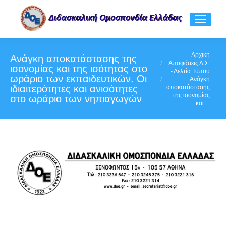
You are here:
Αρχική
Ανάγκη αποκατάστασης της
Αποφάσεις Δ.Σ.
ισονομίας και της ισότητας στο
- Δελτία Τύπου
ωράριο των εκπαιδευτικών. Οι
Ανάγκη
ιδιαιτερότητες και ανισότητες
αποκατάστασης
της ισονομίας
στο ωράριο των νηπιαγωγών
και…