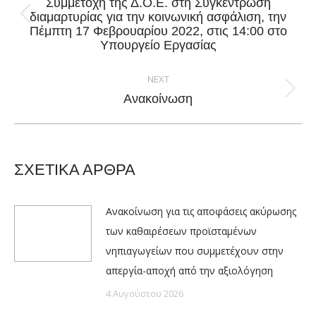
Συμμετοχή της Δ.Ο.Ε. στη Συγκέντρωση
διαμαρτυρίας για την κοινωνική ασφάλιση, την
Previous
Πέμπτη 17 Φεβρουαρίου 2022, στις 14:00 στο
post:
Υπουργείο Εργασίας
NEXT
Next
Ανακοίνωση
post:
ΣΧΕΤΙΚΑ ΑΡΘΡΑ
Ανακοίνωση για τις αποφάσεις ακύρωσης
των καθαιρέσεων προϊσταμένων
νηπιαγωγείων που συμμετέχουν στην
απεργία-αποχή από την αξιολόγηση
4 Αυγούστου 2026