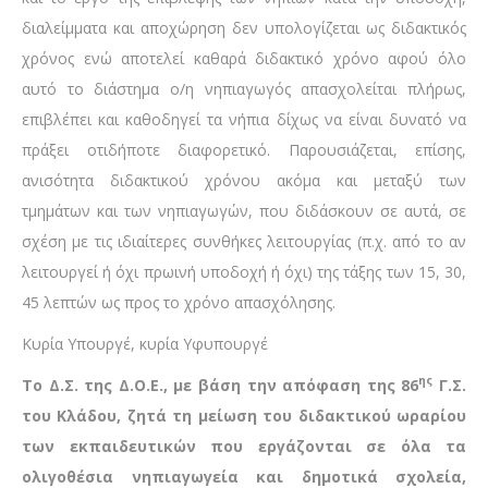
διαλείμματα και αποχώρηση δεν υπολογίζεται ως διδακτικός
χρόνος ενώ αποτελεί καθαρά διδακτικό χρόνο αφού όλο
αυτό το διάστημα ο/η νηπιαγωγός απασχολείται πλήρως,
επιβλέπει και καθοδηγεί τα νήπια δίχως να είναι δυνατό να
πράξει οτιδήποτε διαφορετικό. Παρουσιάζεται, επίσης,
ανισότητα διδακτικού χρόνου ακόμα και μεταξύ των
τμημάτων και των νηπιαγωγών, που διδάσκουν σε αυτά, σε
σχέση με τις ιδιαίτερες συνθήκες λειτουργίας (π.χ. από το αν
λειτουργεί ή όχι πρωινή υποδοχή ή όχι) της τάξης των 15, 30,
45 λεπτών ως προς το χρόνο απασχόλησης.
Κυρία Υπουργέ, κυρία Υφυπουργέ
ης
Το Δ.Σ. της Δ.Ο.Ε., με βάση την απόφαση της 86
Γ.Σ.
του Κλάδου, ζητά τη
μείωση του διδακτικού ωραρίου
των εκπαιδευτικών που εργάζονται σε όλα τα
ολιγοθέσια νηπιαγωγεία και δημοτικά σχολεία,