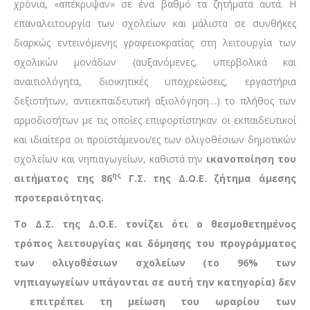
χρόνια, «απέκρυψαν» σε ένα βαθμό τα ζητήματα αυτά. Η
επαναλειτουργία των σχολείων και μάλιστα σε συνθήκες
διαρκώς εντεινόμενης γραφειοκρατίας στη λειτουργία των
σχολικών μονάδων (αυξανόμενες, υπερβολικά και
αναιτιολόγητα, διοικητικές υποχρεώσεις, εργαστήρια
δεξιοτήτων, αντιεκπαιδευτική αξιολόγηση…) το πλήθος των
αρμοδιοτήτων με τις οποίες επιφορτίστηκαν οι εκπαιδευτικοί
και ιδιαίτερα οι προϊστάμενοι/ες των ολιγοθέσιων δημοτικών
σχολείων και νηπιαγωγείων, καθιστά την
ικανοποίηση του
ης
αιτήματος της 86
Γ.Σ. της Δ.Ο.Ε. ζήτημα άμεσης
προτεραιότητας.
Το Δ.Σ. της Δ.Ο.Ε. τονίζει ότι ο θεσμοθετημένος
τρόπος λειτουργίας και δόμησης του προγράμματος
των ολιγοθέσιων σχολείων (το 96% των
νηπιαγωγείων υπάγονται σε αυτή την κατηγορία) δεν
επιτρέπει τη μείωση του ωραρίου των