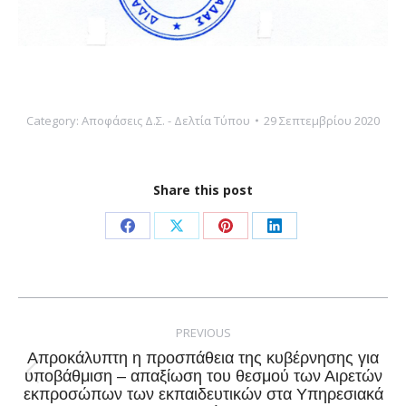
Category:
Αποφάσεις Δ.Σ. - Δελτία Τύπου
29 Σεπτεμβρίου 2020
Share this post
Share
Share
Share
Share
on
on
on
on
Facebook
X
Pinterest
LinkedIn
Post
navigation
PREVIOUS
Απροκάλυπτη η προσπάθεια της κυβέρνησης για
υποβάθμιση – απαξίωση του θεσμού των Αιρετών
Previous
εκπροσώπων των εκπαιδευτικών στα Υπηρεσιακά