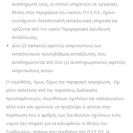
αναπληρωτές τους, οι οποίοι υπηρετούν σε οργανικές
θέσεις στην περιφέρεια του οικείου Π.Υ.Σ.Π.Ε., έχουν
τουλάχιστον δεκαπενταετή εκπαιδευτική υπηρεσία και
ορίζονται από τον οικείο Περιφερειακό Διευθυντή
Εκπαίδευσης.
Δύο (2) τακτικούς αιρετούς εκπροσώπους των
εκπαιδευτικών πρωτοβάθμιας εκπαίδευσης, που
αναπληρώνονται από δύο (2) αναπληρωματικούς αιρετούς
εκπροσώπους αυτών.
Ο νομοθέτης, όμως, δίχως την παραμικρή τεκμηρίωση, όχι
μόνο απέκλεισε από την παραπάνω διαδικασία
προϊσταμένους/ες ολιγοθέσιων σχολείων και νηπιαγωγείων
αλλά ούτε καν φρόντισε να προβλέψει τι γίνεται στην
περίπτωση που ο αριθμός των διευθυντών σχολείων ενός
νομού δεν επαρκεί για να καλυφθούν οι θέσεις του
Συμβουλίου, πράγμα που συμβαίνει στο Π.Υ.Σ.Π.Ε. Ν.