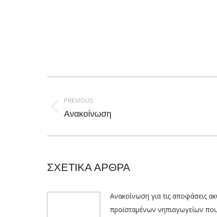
Post
navigation
PREVIOUS
Previous
Ανακοίνωση
post:
ΣΧΕΤΙΚΑ ΑΡΘΡΑ
Ανακοίνωση για τις αποφάσεις α
προϊσταμένων νηπιαγωγείων πο