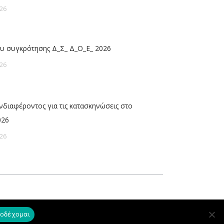
26
υ συγκρότησης Δ_Σ_ Δ_Ο_Ε_ 2026
26
διαφέροντος για τις κατασκηνώσεις στο
026
26
οδέχομαι
Copyright © ΔΟΕ 2020