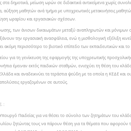
τα δημοτικά, μείωση ωρών σε διδακτικά αντικείμενα χωρίς συνο
α, αύξηση μαθητών ανά τμήμα με υποχρεωτικές μετακινήσεις μαθητώ
ίηση ωραρίου και εργασιακών σχέσεων.
ωσης, των άνισων δικαιωμάτων μεταξύ αναπληρωτών και μόνιμων σ
ξάνουν την εργασιακή ανασφάλεια, ενώ η μισθολογική εξέλιξη κινε
ακόμη περισσότερο το βιοτικό επίπεδο των εκπαιδευτικών και το 
ου για τη γενίκευση της εφαρμογής της υποχρεωτικής προσχολικής
νήπια έμειναν εκτός παιδικών σταθμών, ενισχύει τη θέση του κλάδ
λλάδα και αναδεικνύει τα τεράστια ψεύδη με τα οποία η ΚΕΔΕ και ο
 απολύσεις εργαζομένων σε αυτούς.
. :
ν Υπουργό Παιδείας για να θέσει το σύνολο των ζητημάτων του κλάδ
υλίου ζητώντας τους να πάρουν θέση για τα θέματα που αφορούν 