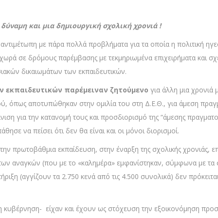
 δύναμη και μια δημιουργική σχολική χρονιά !
 αντιμέτωπη με πάρα πολλά προβλήματα για τα οποία η πολιτική ηγε
προχωρά σε δρόμους παρέμβασης με τεκμηριωμένα επιχειρήματα και
ιακών δικαιωμάτων των εκπαιδευτικών.
 εκπαιδευτικών παρέμειναν ζητούμενο
για άλλη μια χρονιά
, όπως αποτυπώθηκαν στην ομιλία του στη Δ.Ε.Θ., για άμεση πραγ
ρίνιση για την κατανομή τους και προσδιορισμό της “άμεσης πραγματ
ησε να πείσει ότι δεν θα είναι και οι μόνοι διορισμοί.
ην πρωτοβάθμια εκπαίδευση, στην έναρξη της σχολικής χρονιάς, ε
των αναγκών (που με το «καλημέρα» εμφανίστηκαν, σύμφωνα με τα στ
ιξη (αγγίζουν τα 2.750 κενά από τις 4.500 συνολικά) δεν πρόκειται
η κυβέρνηση- είχαν και έχουν ως στόχευση την εξοικονόμηση προσ