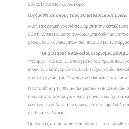
Συναδέλφισσες , Συνάδελφοι
Ευχόμαστε
σε όλους τους εκπαιδευτικούς υγεία,
Μια νέα σχολική χρονιά που βρίσκει την εκπαίδευση
δώσει λύσεις και με το συνδικαλιστικό κίνημα να 
μορφωτικών δικαιωμάτων των παιδιών και των εργασ
Οι χιλιάδες αναγκαίοι διορισμοί μόνιμων
Υπουργό Παιδείας. Οι υποσχέσεις του πρωθυπουργού
(όλων των κατηγοριών και Ε.Β.Π.) δίχως καμία διευκ
πολιτική ηγεσία του Υπουργείου Παιδείας που προσπάθ
Η τοποθέτηση 12.392 αναπληρωτών εκπαιδευτικών στ
πραγματοποιούνται για κάλυψη πάγιων και όχι έκτακ
κενά) ενώ η κάλυψη των αναγκών στην παράλληλη στήρ
σε ιδιωτικές λύσεις.
Οι αλλαγές στη δημόσια εκπαίδευση – που προωθεί 