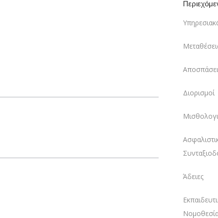
Περιεχόμε
Υπηρεσιακ
Μεταθέσει
Αποσπάσει
Διορισμοί
Μισθολογι
Ασφαλιστι
Συνταξιοδ
Άδειες
Εκπαιδευτι
Νομοθεσί