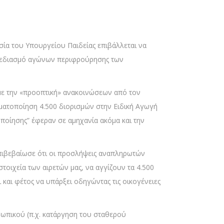
σία του Υπουργείου Παιδείας επιβάλλεται να
 σχεδιασμό αγώνων περιφρούρησης των
 με την «προοπτική» ανακοινώσεων από τον
ματοποίηση 4.500 διορισμών στην Ειδική Αγωγή
οποίησης” έφεραν σε αμηχανία ακόμα και την
πιβεβαίωσε ότι οι προσλήψεις αναπληρωτών
οιχεία των αιρετών μας, να αγγίζουν τα 4.500
 και φέτος να υπάρξει οδηγώντας τις οικογένειες
ωπικού (π.χ. κατάργηση του σταθερού