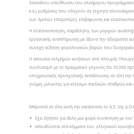
δασκάλου-υπεύθυνου του ολοήμερου προγράμματος σ
κ.α.) ρυθμίσεις που οδηγούν σε τεχνητά πλεονάσματ
των 3μελών επιτροπών), επιβάρυνση και ελαστικοπο
Η ελαστικοποίηση, παράλληλα, των μορφών αναπλήρ
εργασιακής αναπλήρωσης με άξονα την αδιοριστία αυ
συνεχή αύξηση φορολογικών βαρών που δυσχεραίνει 
Η απουσία τολμηρών κινήσεων από πλευράς Υπουργεί
συνδυασμό με το πραγματικό γεγονός ότι 35.000 προ
υποχρεωτικής προσχολικής εκπαίδευσης σε όλη την Ε
γνώμη, μιλώντας για κλείσιμο παιδικών σταθμών και
Μπροστά σε όλη αυτή την κατάσταση το Δ.Σ. της Δ.Ο.Ε
έχει ζητήσει για άλλη μια φορά συνάντηση με το
απευθύνεται στα κόμματα του ελληνικού κοινοβο