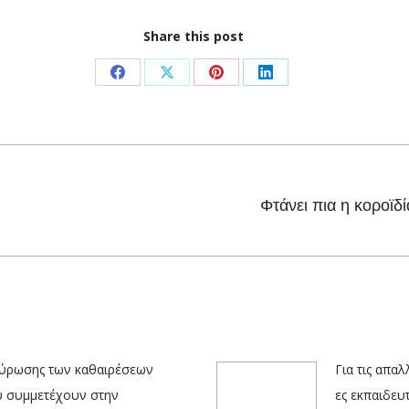
Share this post
Share
Share
Share
Share
on
on
on
on
Facebook
X
Pinterest
LinkedIn
Φτάνει πια η κοροϊδ
Next
post:
κύρωσης των καθαιρέσεων
Για τις απα
υ συμμετέχουν στην
ες εκπαιδευ