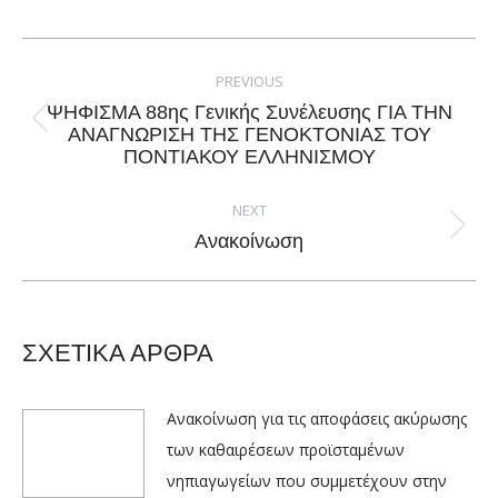
Facebook
X
Pinterest
LinkedIn
Post
navigation
PREVIOUS
ΨΗΦΙΣΜΑ 88ης Γενικής Συνέλευσης ΓΙΑ ΤΗΝ
Previous
ΑΝΑΓΝΩΡΙΣΗ ΤΗΣ ΓΕΝΟΚΤΟΝΙΑΣ ΤΟΥ
ΠΟΝΤΙΑΚΟΥ ΕΛΛΗΝΙΣΜΟΥ
post:
NEXT
Next
Ανακοίνωση
post:
ΣΧΕΤΙΚΑ ΑΡΘΡΑ
Ανακοίνωση για τις αποφάσεις ακύρωσης
των καθαιρέσεων προϊσταμένων
νηπιαγωγείων που συμμετέχουν στην