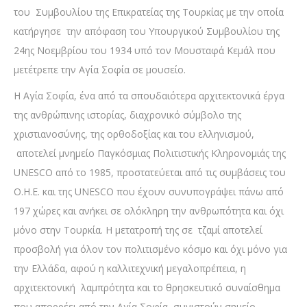
του Συμβουλίου της Επικρατείας της Τουρκίας με την οποία
κατήργησε την απόφαση του Υπουργικού Συμβουλίου της
24ης Νοεμβρίου του 1934 υπό τον Μουσταφά Κεμάλ που
μετέτρεπε την Αγία Σοφία σε μουσείο.
Η Αγία Σοφία, ένα από τα σπουδαιότερα αρχιτεκτονικά έργα
της ανθρώπινης ιστορίας, διαχρονικό σύμβολο της
χριστιανοσύνης, της ορθοδοξίας και του ελληνισμού,
αποτελεί μνημείο Παγκόσμιας Πολιτιστικής Κληρονομιάς της
UNESCO από το 1985, προστατεύεται από τις συμβάσεις του
Ο.Η.Ε. και της UNESCO που έχουν συνυπογράψει πάνω από
197 χώρες και ανήκει σε ολόκληρη την ανθρωπότητα και όχι
μόνο στην Τουρκία. Η μετατροπή της σε τζαμί αποτελεί
προσβολή για όλον τον πολιτισμένο κόσμο και όχι μόνο για
την Ελλάδα, αφού η καλλιτεχνική μεγαλοπρέπεια, η
αρχιτεκτονική λαμπρότητα και το θρησκευτικό συναίσθημα
που απορρέει από την Αγία Σοφία, συνιστούν σημείο