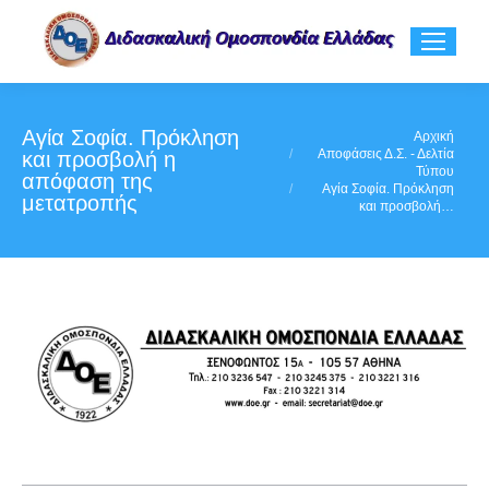
Αγία Σοφία. Πρόκληση
You are here:
Αρχική
Αποφάσεις Δ.Σ. - Δελτία
και προσβολή η
Τύπου
απόφαση της
Αγία Σοφία. Πρόκληση
μετατροπής
και προσβολή…