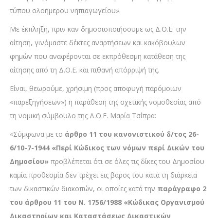
τύπου ολοήμερου νηπιαγωγείου».
Με έκπληξη, πριν καν δημοσιοποιήσουμε ως Δ.Ο.Ε. την
αίτηση, γινόμαστε δέκτες αναρτήσεων και κακόβουλων
φημών που αναφέρονται σε εκπρόθεσμη κατάθεση της
αίτησης από τη Δ.Ο.Ε. και πιθανή απόρριψή της.
Είναι, θεωρούμε, χρήσιμη (προς αποφυγή παρόμοιων
«παρεξηγήσεων») η παράθεση της σχετικής νομοθεσίας από
τη νομική σύμβουλο της Δ.Ο.Ε. Μαρία Τσίπρα:
«Σύμφωνα με το
άρθρο 11 του κανονιστικού δ/τος 26-
6/10-7-1944 «Περί Κώδικος των νόμων περί Δικών του
Δημοσίου»
προβλέπεται ότι σε όλες τις δίκες του Δημοσίου
καμία προθεσμία δεν τρέχει εις βάρος του κατά τη διάρκεια
των δικαστικών διακοπών, οι οποίες κατά την
παράγραφο 2
του άρθρου 11 του Ν. 1756/1988 «Κώδικας Οργανισμού
Δικαστηρίων και Καταστάσεως Δικαστικών