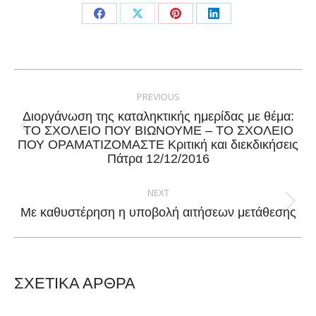
Share
Share
Share
Share
on
on
on
on
Facebook
X
Pinterest
LinkedIn
Post
navigation
PREVIOUS
Διοργάνωση της καταληκτικής ημερίδας με θέμα:
ΤΟ ΣΧΟΛΕΙΟ ΠΟΥ ΒΙΩΝΟΥΜΕ – ΤΟ ΣΧΟΛΕΙΟ
Previous
ΠΟΥ ΟΡΑΜΑΤΙΖΟΜΑΣΤΕ Κριτική και διεκδικήσεις
post:
Πάτρα 12/12/2016
NEXT
Next
Με καθυστέρηση η υποβολή αιτήσεων μετάθεσης
post:
ΣΧΕΤΙΚΑ ΑΡΘΡΑ