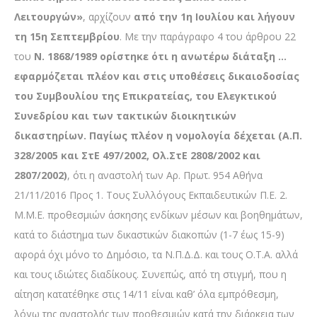
Λειτουργών»
, αρχίζουν
από την 1η Ιουλίου και λήγουν
τη 15η Σεπτεμβρίου
. Με την παράγραφο 4 του άρθρου 22
του
Ν. 1868/1989 ορίστηκε ότι η ανωτέρω διάταξη …
εφαρμόζεται πλέον και στις υποθέσεις δικαιοδοσίας
του Συμβουλίου της Επικρατείας, του Ελεγκτικού
Συνεδρίου και των τακτικών διοικητικών
δικαστηρίων. Παγίως πλέον η νομολογία δέχεται (Α.Π.
328/2005 και ΣτΕ 497/2002, Ολ.ΣτΕ 2808/2002 και
2807/2002)
, ότι η αναστολή των Αρ. Πρωτ. 954 Αθήνα
21/11/2016 Προς 1. Τους Συλλόγους Εκπαιδευτικών Π.Ε. 2.
Μ.Μ.Ε. προθεσμιών άσκησης ενδίκων μέσων και βοηθημάτων,
κατά το διάστημα των δικαστικών διακοπών (1-7 έως 15-9)
αφορά όχι μόνο το Δημόσιο, τα Ν.Π.Δ.Δ. και τους Ο.Τ.Α. αλλά
και τους ιδιώτες διαδίκους. Συνεπώς, από τη στιγμή, που η
αίτηση κατατέθηκε στις 14/11 είναι καθ’ όλα εμπρόθεσμη,
λόγω της αναστολής των προθεσμιών κατά την διάρκεια των