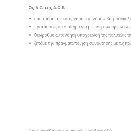
Ως Δ.Σ. της Δ.Ο.Ε. :
απαιτούμε την κατάργηση του νόμου Κατρούγκαλ
προτάσσουμε το αίτημα για μείωση των ορίων συ
θεωρούμε αυτονόητη υποχρέωση της πολιτείας τ
ζητάμε την πραγματοποίηση συνάντησης με τις πο
Για το κατέβασμα του αρχείου πατήστε
εδώ