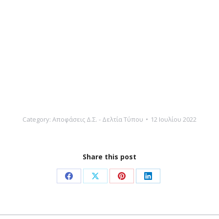
Category:
Αποφάσεις Δ.Σ. - Δελτία Τύπου
12 Ιουλίου 2022
Share this post
Share
Share
Share
Share
on
on
on
on
Facebook
X
Pinterest
LinkedIn