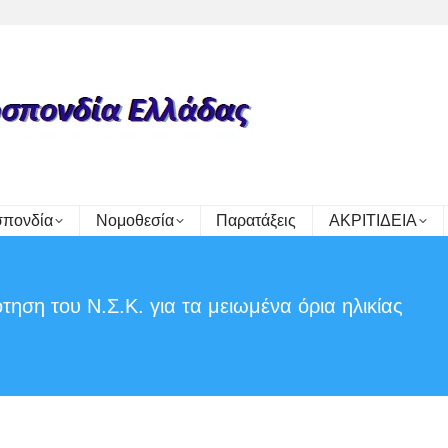
πονδία
Νομοθεσία
Παρατάξεις
ΑΚΡΙΤΙΔΕΙΑ
ηση του Ν.Σ.Κ. για τα μειωμένα όρια ηλικίας
Y