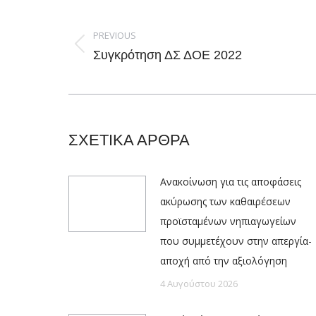
Post
navigation
PREVIOUS
Previous
Συγκρότηση ΔΣ ΔΟΕ 2022
post:
ΣΧΕΤΙΚΑ ΑΡΘΡΑ
Ανακοίνωση για τις αποφάσεις
ακύρωσης των καθαιρέσεων
προϊσταμένων νηπιαγωγείων
που συμμετέχουν στην απεργία-
αποχή από την αξιολόγηση
4 Αυγούστου 2026