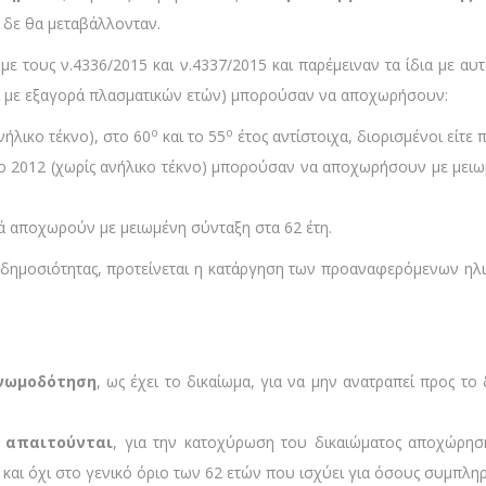
, δε θα μεταβάλλονταν.
με τους ν.4336/2015 και ν.4337/2015 και παρέμειναν τα ίδια με αυ
και με εξαγορά πλασματικών ετών) μπορούσαν να αποχωρήσουν:
ο
ο
νήλικο τέκνο), στο 60
και το 55
έτος αντίστοιχα, διορισμένοι είτε 
ή το 2012 (χωρίς ανήλικο τέκνο) μπορούσαν να αποχωρήσουν με μει
ετά αποχωρούν με μειωμένη σύνταξη στα 62 έτη.
ημοσιότητας, προτείνεται η κατάργηση των προαναφερόμενων ηλικι
γνωμοδότηση
, ως έχει το δικαίωμα, για να μην ανατραπεί προς τ
υ απαιτούνται
, για την κατοχύρωση του δικαιώματος αποχώρηση
και όχι στο γενικό όριο των 62 ετών που ισχύει για όσους συμπληρ