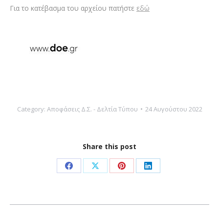
Για το κατέβασμα του αρχείου πατήστε
εδώ
Category:
Αποφάσεις Δ.Σ. - Δελτία Τύπου
24 Αυγούστου 2022
Share this post
Share
Share
Share
Share
on
on
on
on
Facebook
X
Pinterest
LinkedIn
Post