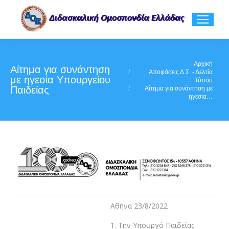
You are here:
Αρχική
Αίτημα για συνάντηση
Αποφάσεις Δ.Σ. - Δελτία
με ηγεσία Υπουργείου
Τύπου
Παιδείας
Αίτημα για συνάντηση με
ηγεσία…
Αθήνα 23/8/2022
1. Την Υπουργό Παιδείας