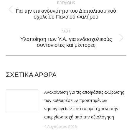
navigation
PREVIOUS
Για την επικινδυνότητα του Διαπολιτισμικού
Previous
σχολείου Παλαιού Φαλήρου
post:
NEXT
Υλοποίηση των Υ.Α. για ενδοσχολικούς
Next
συντονιστές και μέντορες
post:
ΣΧΕΤΙΚΑ ΑΡΘΡΑ
Ανακοίνωση για τις αποφάσεις ακύρωσης
των καθαιρέσεων προϊσταμένων
νηπιαγωγείων που συμμετέχουν στην
απεργία-αποχή από την αξιολόγηση
4 Αυγούστου 2026