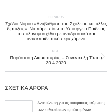
Facebook
X
Pinterest
LinkedIn
Post
navigation
PREVIOUS
Σχέδιο Νόμου «Αναβάθμιση του Σχολείου και άλλες
διατάξεις». Να πάρει πίσω το Υπουργείο Παιδείας
Previous
το πολυνομοσχέδιο με αντιδραστικό και
post:
αντιεκπαιδευτικό περιεχόμενο
NEXT
Παράσταση Διαμαρτυρίας – Συνέντευξη Τύπου
Next
30.4.2020
post:
ΣΧΕΤΙΚΑ ΑΡΘΡΑ
Ανακοίνωση για τις αποφάσεις ακύρωσης
των καθαιρέσεων προϊσταμένων