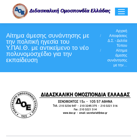
You are here:
Αρχική
Αίτημα άμεσης συνάντησης με
Αποφάσεις
την πολιτική ηγεσία του
Δ.Σ. - Δελτία
Τύπου
Υ.ΠΑΙ.Θ. με αντικείμενο το νέο
Αίτημα
πολυνομοσχέδιο για την
άμεσης
εκπαίδευση
συνάντησης
με την…