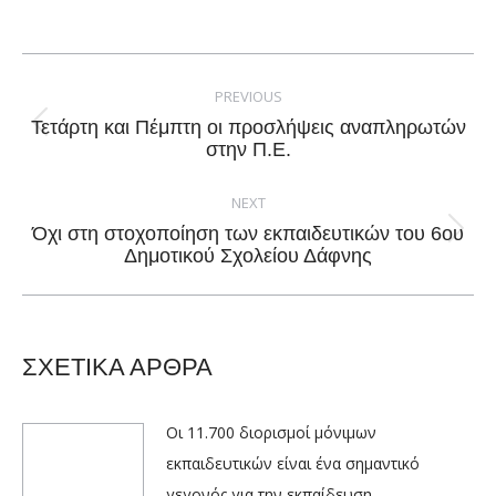
on
on
on
on
Facebook
X
Pinterest
LinkedIn
Post
navigation
PREVIOUS
Τετάρτη και Πέμπτη οι προσλήψεις αναπληρωτών
Previous
στην Π.Ε.
post:
NEXT
Όχι στη στοχοποίηση των εκπαιδευτικών του 6ου
Next
Δημοτικού Σχολείου Δάφνης
post:
ΣΧΕΤΙΚΑ ΑΡΘΡΑ
Οι 11.700 διορισμοί μόνιμων
εκπαιδευτικών είναι ένα σημαντικό
γεγονός για την εκπαίδευση