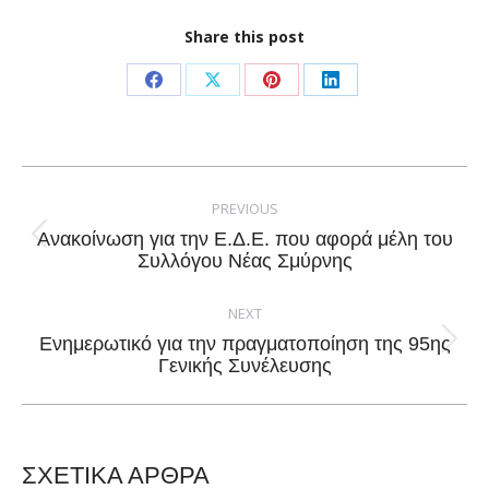
Share this post
Share
Share
Share
Share
on
on
on
on
Facebook
X
Pinterest
LinkedIn
Post
navigation
PREVIOUS
Ανακοίνωση για την Ε.Δ.Ε. που αφορά μέλη του
Previous
Συλλόγου Νέας Σμύρνης
post:
NEXT
Ενημερωτικό για την πραγματοποίηση της 95ης
Next
Γενικής Συνέλευσης
post:
ΣΧΕΤΙΚΑ ΑΡΘΡΑ