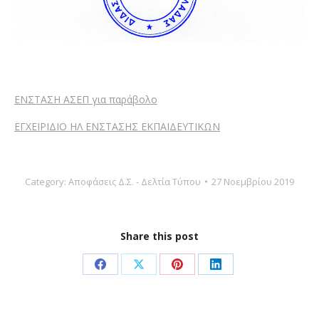
ΕΝΣΤΑΣΗ ΑΣΕΠ για παράβολο
ΕΓΧΕΙΡΙΔΙΟ ΗΛ ΕΝΣΤΑΣΗΣ ΕΚΠΑΙΔΕΥΤΙΚΩΝ
Category:
Αποφάσεις Δ.Σ. - Δελτία Τύπου
27 Νοεμβρίου 2019
Share this post
Share
Share
Share
Share
on
on
on
on
Facebook
X
Pinterest
LinkedIn