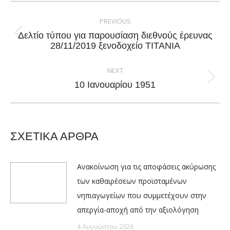
Post
navigation
PREVIOUS
Δελτίο τύπου για παρουσίαση διεθνούς έρευνας
Previous
28/11/2019 ξενοδοχείο ΤΙΤΑΝΙΑ
post:
NEXT
Next
10 Ιανουαρίου 1951
post:
ΣΧΕΤΙΚΑ ΑΡΘΡΑ
Ανακοίνωση για τις αποφάσεις ακύρωσης
των καθαιρέσεων προϊσταμένων
νηπιαγωγείων που συμμετέχουν στην
απεργία-αποχή από την αξιολόγηση
4 Αυγούστου 2026