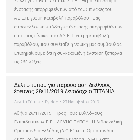
Συλλόγους Εκπαιδευτικών Π.Ε. Θέμα: Υπόδειγμα
ένστασης απορριφθέντων από τους πίνακες του
Α.Σ.Ε.Π. για μη καταβολή παραβόλου Σας
αποστέλλουμε υπόδειγμα ένστασης απορριφθέντων
από τους πίνακες του Α.Σ.Ε.Π. για μη καταβολή
παραβόλου, που συνέταξε η νομική μας σύμβουλος.
Επισημαίνουμε ότι η συγκεκριμένη ένσταση ξεπερνά
τις 260 λέξεις…
Δελτίο τύπου για παρουσίαση διεθνούς
έρευνας 28/11/2019 ξενοδοχείο ΤΙΤΑΝΙΑ
Δελτία Τύπου
By
doe
27 Νοεμβρίου 2019
Αθήνα 26/11/2019 Προς Τους Συλλόγους
Εκπαιδευτικών Π.Ε. ΔΕΛΤΙΟ ΤΥΠΟΥ Η Διδασκαλική
Ομοσπονδία Ελλάδας (Δ.Ο.Ε.) και η Ομοσπονδία
Λειτουργών Μέσης Εκπαίδευσης (Ο.Λ.Μ.Ε.) στο