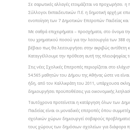
Σε σαρωτικές αλλαγές ετοιμάζεται να προχωρήσει η
Σύλλογοι Εκπαιδευτικών Π.Ε. η δημοτική αρχή με επ
ενοποίηση των 7 Δημοτικών Επιτροπών Παιδείας και
Με σαθρά επιχειρήματα – προσχήματα, στο όνομα της 
του χρηματικού ποσού για την λειτουργία των 388 σχο
βέβαιο πως θα λειτουργήσει στην ακριβώς αντίθετη
Καταγγέλλουμε την πρόθεση αυτή της πλειοψηφίας 
Στις νέες Σχολικές Επιτροπές περιορίζεται στο ελάχ
54.565 μαθητών του Δήμου της Αθήνας ώστε να είναι 
ήδη, από τον Καλλικράτη του 2011, υπάρχουσα σκληρ
δημιουργήσει προϋποθέσεις για οικονομικής λεηλασ
Ταυτόχρονα προτείνεται η κατάργηση όλων των Δημοτ
Παιδείας είναι οι μοναδικές επιτροπές όπου συμμετ
σχολικών χώρων δημιουργεί σοβαρούς προβληματισμ
τους χώρους των δημόσιων σχολείων για διάφορα 