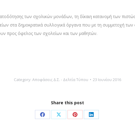
ρηματοδότησης των σχολικών μονάδων, τη δίκαιη κατανομή των πιστ
ολείων στα δημοκρατικά συλλογικά όργανα που με τη συμμετοχή τω
υν προς όφελος των σχολείων και των μαθητών.
Category:
Αποφάσεις Δ.Σ. - Δελτία Τύπου
23 Ιουνίου 2016
Share this post
Share
Share
Share
Share
on
on
on
on