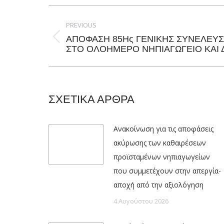
Post
navigation
PREVIOUS
ΑΠΟΦΑΣΗ 85Ης ΓΕΝΙΚΗΣ ΣΥΝΕΛΕΥΣ
Previous
ΣΤΟ ΟΛΟΗΜΕΡΟ ΝΗΠΙΑΓΩΓΕΙΟ ΚΑΙ 
post:
ΣΧΕΤΙΚΑ ΑΡΘΡΑ
Ανακοίνωση για τις αποφάσεις
ακύρωσης των καθαιρέσεων
προϊσταμένων νηπιαγωγείων
που συμμετέχουν στην απεργία-
αποχή από την αξιολόγηση
4 Αυγούστου 2026