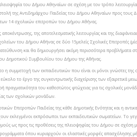
 πλειοψηφία του Δήμου Αθηναίων σε σχέση με τον τρόπο λειτουργί
ιστολή της Αντιδημάρχου Παιδείας του Δήμου Αθηναίων προς τους 
 των 14 σχολικών επιτροπών του Δήμου Αθήνας.
αποκέντρωσης, της αποτελεσματικής λειτουργίας και της διαφάνειας
λείων του Δήμου Αθήνας σε δύο 15μελείς Σχολικές Επιτροπές (μία για
 κατεύθυνση και θα δημιουργήσει ακόμη περισσότερα προβλήματα 
του Δημοτικού Συμβουλίου του Δήμου της Αθήνας.
ιστο η συμμετοχή των εκπαιδευτικών που είναι οι μόνοι γνώστες της
εύκολο το έργο της συγκεντρωτικής διαχείρισης των εξαιρετικά μειω
ή πραγματικότητα του καθεστώτος φτώχειας για τις σχολικές μονάδ
ίας των σχολικών μονάδων.
ικών Επιτροπών Παιδείας της κάθε Δημοτικής Ενότητας και η αντικα
έχουν εκλεγμένοι εκπρόσωποι των εκπαιδευτικών σωματείων. Το γεγ
ούς ως προς τις προθέσεις της πλειοψηφίας του Δήμου σε σχέση 
προγράμματα όπου κυριαρχούν οι ελαστικές μορφές απασχόλησης 