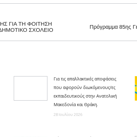
Facebook
X
Pinterest
LinkedIn
ΗΣ ΓΙΑ ΤΗ ΦΟΙΤΗΣΗ
Next
Πρόγραμμα 85ης Γε
ΔΗΜΟΤΙΚΟ ΣΧΟΛΕΙΟ
post:
Για τις απαλλακτικές αποφάσεις
που αφορούν διωκόμενους/ες
εκπαιδευτικούς στην Ανατολική
Μακεδονία και Θράκη.
28 Ιουλίου 2026