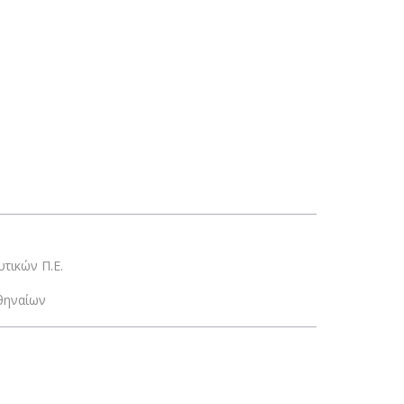
τικών Π.Ε.
θηναίων