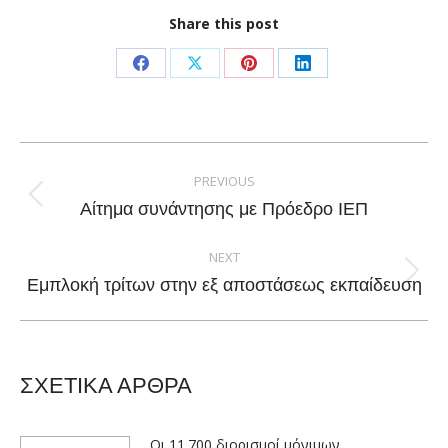
Share this post
Share
Share
Share
Share
on
on
on
on
Facebook
X
Pinterest
LinkedIn
Post
navigation
PREVIOUS
Previous
Αίτημα συνάντησης με Πρόεδρο ΙΕΠ
post:
NEXT
Next
Εμπλοκή τρίτων στην εξ αποστάσεως εκπαίδευση
post:
ΣΧΕΤΙΚΑ ΑΡΘΡΑ
Οι 11.700 διορισμοί μόνιμων