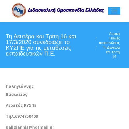
You are here:
Αρχική
Τη Δευτέρα και Τρίτη 16 και
Παλιές
17/3/2020 συνεδριάζει το
ανακοινώσεις
ΚΥΣΠΕ για τις μεταθέσεις
Τη Δευτέρα
και Τρίτη
εκπαιδευτικών Π.Ε.
16…
Παληγιάννης
Βασίλειος
Αιρετός ΚΥΣΠΕ
Τηλ.6974750409
paligiannis
@
hotmail
.
gr