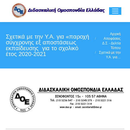
You are here:
Αρχική
Σχετικά με την Υ.Α. για «παροχή
Αποφάσεις
σύγχρονης εξ αποστάσεως
Δ.Σ. - Δελτία
εκπαίδευσης για το σχολικό
Τύπου
Σχετικά με την
έτος 2020-2021
Υ.Α. για…