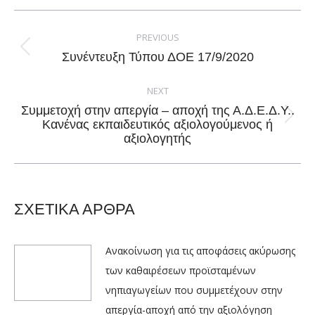
Facebook
X
Pinterest
LinkedIn
Post
navigation
PREVIOUS
Previous
Συνέντευξη Τύπου ΔΟΕ 17/9/2020
post:
NEXT
Συμμετοχή στην απεργία – αποχή της Α.Δ.Ε.Δ.Υ..
Next
Κανένας εκπαιδευτικός αξιολογούμενος ή
αξιολογητής
post:
ΣΧΕΤΙΚΑ ΑΡΘΡΑ
Ανακοίνωση για τις αποφάσεις ακύρωσης
των καθαιρέσεων προϊσταμένων
νηπιαγωγείων που συμμετέχουν στην
απεργία-αποχή από την αξιολόγηση