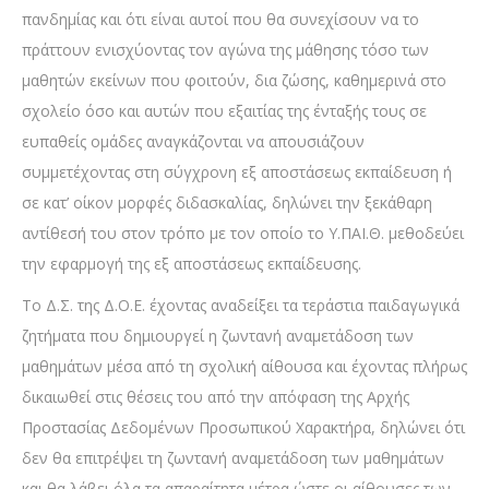
πανδημίας και ότι είναι αυτοί που θα συνεχίσουν να το
πράττουν ενισχύοντας τον αγώνα της μάθησης τόσο των
μαθητών εκείνων που φοιτούν, δια ζώσης, καθημερινά στο
σχολείο όσο και αυτών που εξαιτίας της ένταξής τους σε
ευπαθείς ομάδες αναγκάζονται να απουσιάζουν
συμμετέχοντας στη σύγχρονη εξ αποστάσεως εκπαίδευση ή
σε κατ’ οίκον μορφές διδασκαλίας, δηλώνει την ξεκάθαρη
αντίθεσή του στον τρόπο με τον οποίο το Υ.ΠΑΙ.Θ. μεθοδεύει
την εφαρμογή της εξ αποστάσεως εκπαίδευσης.
Το Δ.Σ. της Δ.Ο.Ε. έχοντας αναδείξει τα τεράστια παιδαγωγικά
ζητήματα που δημιουργεί η ζωντανή αναμετάδοση των
μαθημάτων μέσα από τη σχολική αίθουσα και έχοντας πλήρως
δικαιωθεί στις θέσεις του από την απόφαση της Αρχής
Προστασίας Δεδομένων Προσωπικού Χαρακτήρα, δηλώνει ότι
δεν θα επιτρέψει τη ζωντανή αναμετάδοση των μαθημάτων
και θα λάβει όλα τα απαραίτητα μέτρα ώστε οι αίθουσες των