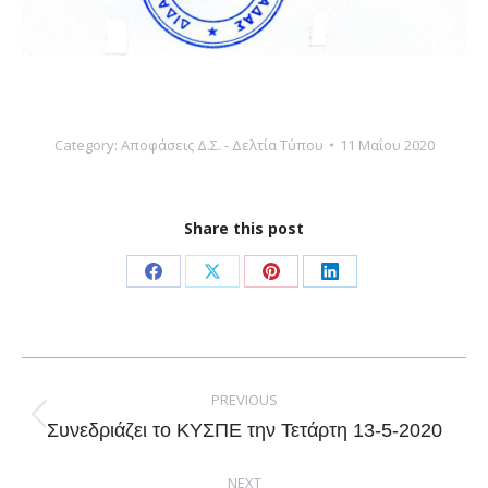
Category:
Αποφάσεις Δ.Σ. - Δελτία Τύπου
11 Μαΐου 2020
Share this post
Share
Share
Share
Share
on
on
on
on
Facebook
X
Pinterest
LinkedIn
Post
navigation
PREVIOUS
Previous
Συνεδριάζει το ΚΥΣΠΕ την Τετάρτη 13-5-2020
post:
NEXT