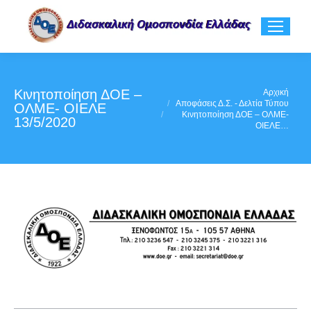
Κινητοποίηση ΔΟΕ –
You are here:
Αρχική
Αποφάσεις Δ.Σ. - Δελτία Τύπου
ΟΛΜΕ- ΟΙΕΛΕ
Κινητοποίηση ΔΟΕ – ΟΛΜΕ-
13/5/2020
ΟΙΕΛΕ…