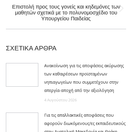
Επιστολή προς τους γονείς και κηδεμόνες των
Next
μαθητών σχετικά με το πολυνομοσχέδιο του
Υπουργείου Παιδείας
post:
ΣΧΕΤΙΚΑ ΑΡΘΡΑ
Ανακοίνωση για τις αποφάσεις ακύρωσης
των καθαιρέσεων προϊσταμένων
νηπιαγωγείων που συμμετέχουν στην
απεργία-αποχή από την αξιολόγηση
4 Αυγούστου 2026
Για τις απαλλακτικές αποφάσεις που
αφορούν διωκόμενους/ες εκπαιδευτικούς
στην Ανατολική Μακεδονία και Θράκη.