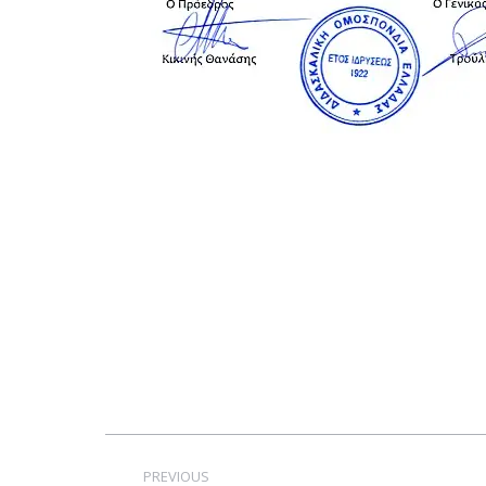
Post
navigation
PREVIOUS