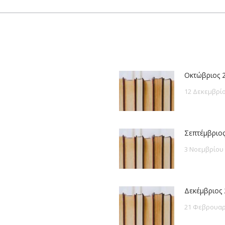
post:
Οκτώβριος 
12 Δεκεμβρίο
Σεπτέμβριος
3 Νοεμβρίου
Δεκέμβριος 
21 Φεβρουαρ