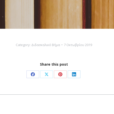
Category:
Διδασκαλικό Βήμα
7 Οκτωβρίου 2019
Share this post
Share
Share
Share
Share
on
on
on
on
Facebook
X
Pinterest
LinkedIn
Next