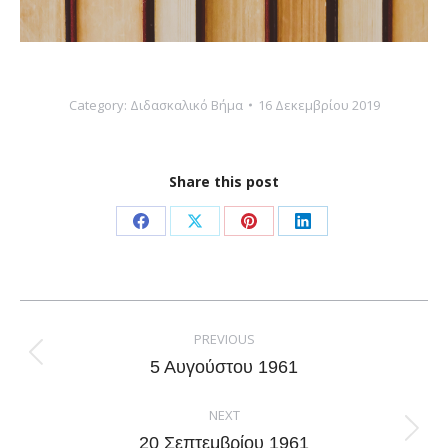
Category:
Διδασκαλικό Βήμα
16 Δεκεμβρίου 2019
Share this post
Share
Share
Share
Share
on
on
on
on
Facebook
X
Pinterest
LinkedIn
Post
navigation
PREVIOUS
Previous
5 Αυγούστου 1961
post:
NEXT
Next
20 Σεπτεμβρίου 1961