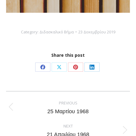
Category:
Διδασκαλικό Βήμα
23 Δεκεμβρίου 2019
Share this post
Share
Share
Share
Share
on
on
on
on
Facebook
X
Pinterest
LinkedIn
Post
navigation
PREVIOUS
Previous
25 Μαρτίου 1968
post:
NEXT
Next
21 Απριλίου 1968