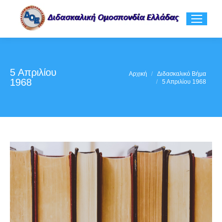
5 Απριλίου
You are here:
Αρχική
Διδασκαλικό Βήμα
1968
5 Απριλίου 1968