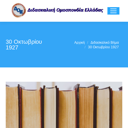
30 Οκτωβρίου
You are here:
Αρχική
Διδασκαλικό Βήμα
1927
30 Οκτωβρίου 1927