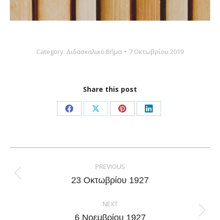
Category:
Διδασκαλικό Βήμα
7 Οκτωβρίου 2019
Share this post
Share
Share
Share
Share
on
on
on
on
Facebook
X
Pinterest
LinkedIn
Post
navigation
PREVIOUS
Previous
23 Οκτωβρίου 1927
post:
NEXT
Next
6 Νοεμβρίου 1927