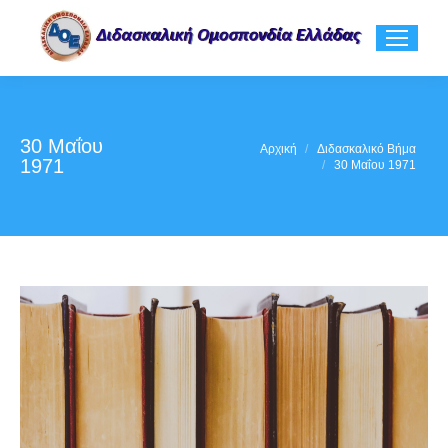
30 Μαΐου
You are here:
Αρχική
Διδασκαλικό Βήμα
1971
30 Μαΐου 1971