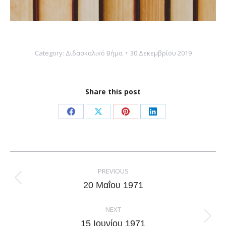
Category:
Διδασκαλικό Βήμα
30 Δεκεμβρίου 2019
Share this post
Share
Share
Share
Share
on
on
on
on
Facebook
X
Pinterest
LinkedIn
Post
navigation
PREVIOUS
Previous
20 Μαΐου 1971
post:
NEXT
Next
15 Ιουνίου 1971