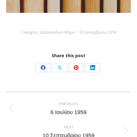
Category:
Διδασκαλικό Βήμα
16 Δεκεμβρίου 2019
Share this post
Share
Share
Share
Share
on
on
on
on
Facebook
X
Pinterest
LinkedIn
Post
navigation
PREVIOUS
Previous
6 Ιουλίου 1959
post:
NEXT
Next
10 Σεπτεμβρίου 1959