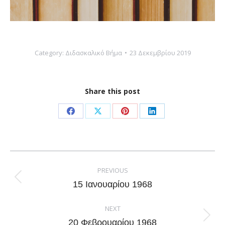
Category:
Διδασκαλικό Βήμα
23 Δεκεμβρίου 2019
Share this post
Share
Share
Share
Share
on
on
on
on
Facebook
X
Pinterest
LinkedIn
Post
navigation
PREVIOUS
Previous
15 Ιανουαρίου 1968
post:
NEXT
Next
20 Φεβρουαρίου 1968