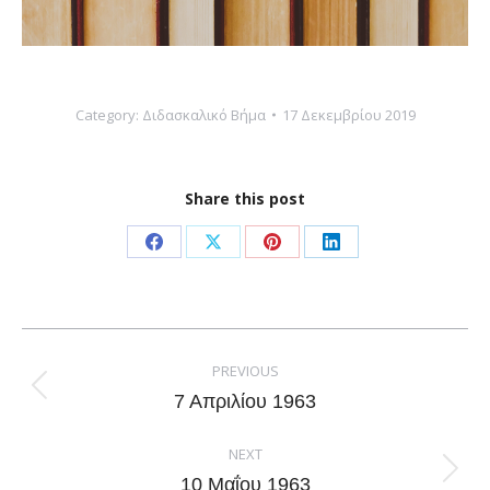
Category:
Διδασκαλικό Βήμα
17 Δεκεμβρίου 2019
Share this post
Share
Share
Share
Share
on
on
on
on
Facebook
X
Pinterest
LinkedIn
Post
navigation
PREVIOUS
Previous
7 Απριλίου 1963
post:
NEXT
Next
10 Μαΐου 1963