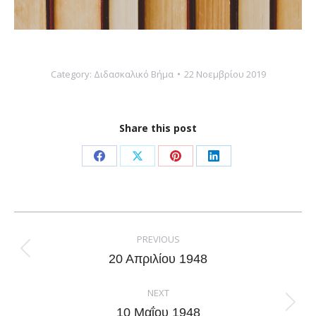
Category:
Διδασκαλικό Βήμα
22 Νοεμβρίου 2019
Share this post
Share
Share
Share
Share
on
on
on
on
Facebook
X
Pinterest
LinkedIn
Post
navigation
PREVIOUS
Previous
20 Απριλίου 1948
post:
NEXT
Next
10 Μαΐου 1948