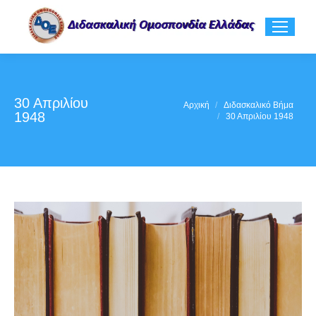
30 Απριλίου
You are here:
Αρχική
Διδασκαλικό Βήμα
1948
30 Απριλίου 1948