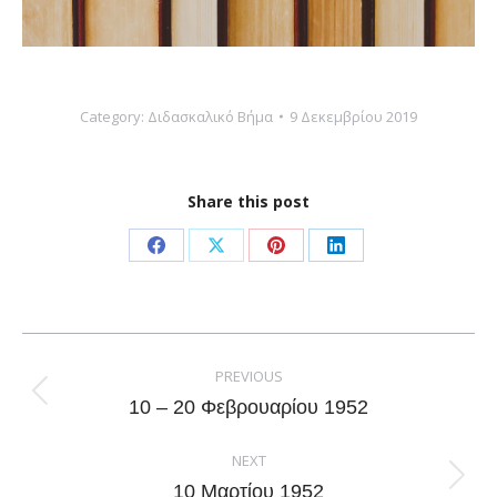
Category:
Διδασκαλικό Βήμα
9 Δεκεμβρίου 2019
Share this post
Share
Share
Share
Share
on
on
on
on
Facebook
X
Pinterest
LinkedIn
Post
navigation
PREVIOUS
Previous
10 – 20 Φεβρουαρίου 1952
post:
NEXT
Next
10 Μαρτίου 1952