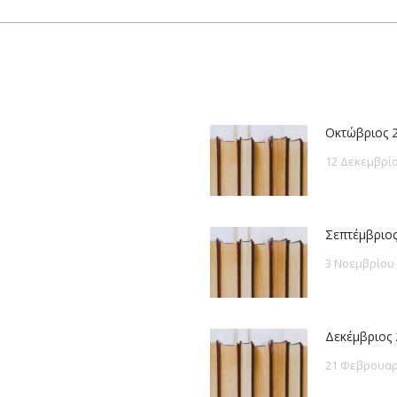
post:
Οκτώβριος 
12 Δεκεμβρίο
Σεπτέμβριος
3 Νοεμβρίου
Δεκέμβριος 
21 Φεβρουαρ