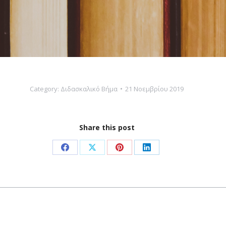
Category:
Διδασκαλικό Βήμα
21 Νοεμβρίου 2019
Share this post
Share
Share
Share
Share
on
on
on
on
Facebook
X
Pinterest
LinkedIn
Next