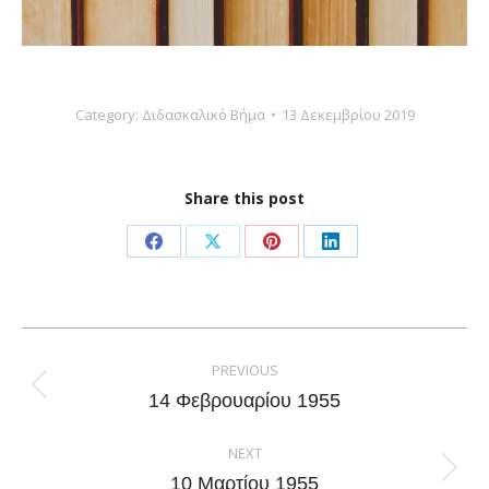
Category:
Διδασκαλικό Βήμα
13 Δεκεμβρίου 2019
Share this post
Share
Share
Share
Share
on
on
on
on
Facebook
X
Pinterest
LinkedIn
Post
navigation
PREVIOUS
Previous
14 Φεβρουαρίου 1955
post:
NEXT
Next
10 Μαρτίου 1955