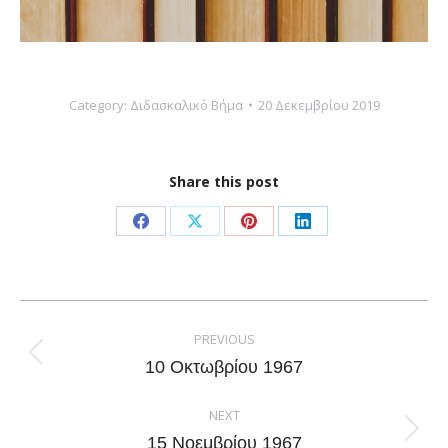
Category:
Διδασκαλικό Βήμα
20 Δεκεμβρίου 2019
Share this post
Share
Share
Share
Share
on
on
on
on
Facebook
X
Pinterest
LinkedIn
Post
navigation
PREVIOUS
Previous
10 Οκτωβρίου 1967
post:
NEXT
Next
15 Νοεμβρίου 1967