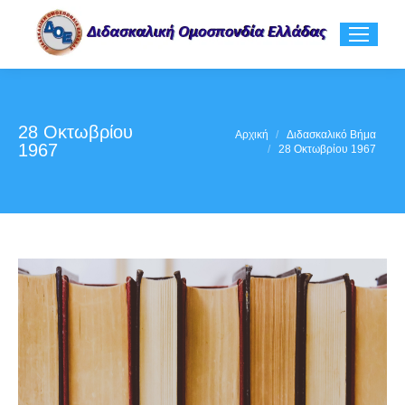
28 Οκτωβρίου
You are here:
Αρχική
Διδασκαλικό Βήμα
1967
28 Οκτωβρίου 1967