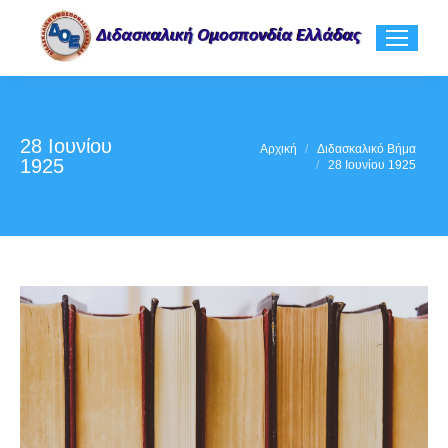
28 Ιουνίου
You are here:
Αρχική
Διδασκαλικό Βήμα
1925
28 Ιουνίου 1925