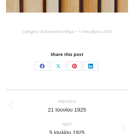
Category:
Διδασκαλικό Βήμα
1 Οκτωβρίου 2019
Share this post
Share
Share
Share
Share
on
on
on
on
Facebook
X
Pinterest
LinkedIn
Post
navigation
PREVIOUS
Previous
21 Ιουνίου 1925
post:
NEXT
Next
5 Ιουλίου 1925