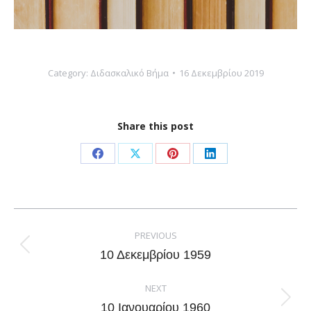
Category:
Διδασκαλικό Βήμα
16 Δεκεμβρίου 2019
Share this post
Share
Share
Share
Share
on
on
on
on
Facebook
X
Pinterest
LinkedIn
Post
navigation
PREVIOUS
Previous
10 Δεκεμβρίου 1959
post:
NEXT
Next
10 Ιανουαρίου 1960