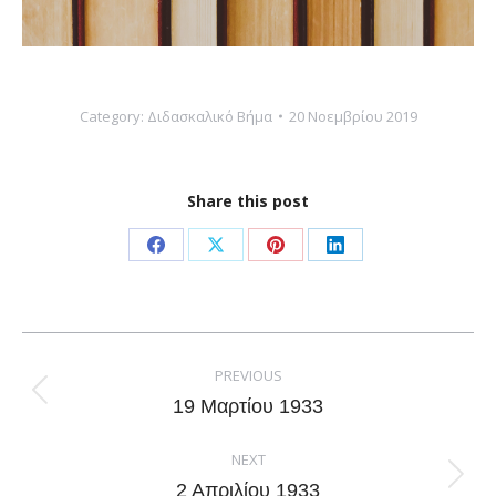
Category:
Διδασκαλικό Βήμα
20 Νοεμβρίου 2019
Share this post
Share
Share
Share
Share
on
on
on
on
Facebook
X
Pinterest
LinkedIn
Post
navigation
PREVIOUS
Previous
19 Μαρτίου 1933
post:
NEXT
Next
2 Απριλίου 1933