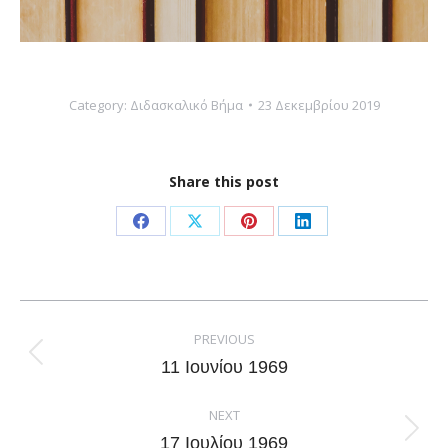
Category:
Διδασκαλικό Βήμα
23 Δεκεμβρίου 2019
Share this post
Share
Share
Share
Share
on
on
on
on
Facebook
X
Pinterest
LinkedIn
Post
navigation
PREVIOUS
Previous
11 Ιουνίου 1969
post:
NEXT
Next
17 Ιουλίου 1969